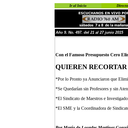
Ir al Inicio
Directo
Año
9
. No.
4
97. del 21 al 27 junio
201
5
Con el Famoso Presupuesto Cero
Eli
QUIEREN RECORTAR 
*Por lo Pronto ya Anunciaron que Elimin
*Se Quedarían sin Profesores y sin Ate
*El Sindicato de Maestros e Investigado
*El SME y la Coordinadora de Sindicatos
P
or María de Lourdes Martínez Gonzá