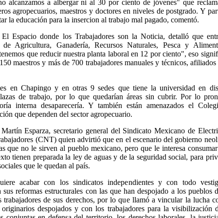
no alcanzamos a albergar ni al 30 por ciento de jóvenes" que recla
eros agropecuarios, maestros y doctores en niveles de postgrado. Y par
ar la educación para la insercion al trabajo mal pagado, comentó.
 El Espacio donde los Trabajadores son la Noticia, detalló que entr
 de Agricultura, Ganadería, Recursos Naturales, Pesca y Aliment
mos que reducir nuestra planta laboral en 12 por ciento", eso signif
150 maestros y más de 700 trabajadores manuales y técnicos, afiliados
es en Chapingo y en otras 9 sedes que tiene la universidad en dist
lazas de trabajo, por lo que quedarían áreas sin cubrir. Por lo pro
loría interna desaparecería. Y también están amenazados el Coleg
ación que dependen del sector agropecuario.
Martín Esparza, secretario general del Sindicato Mexicano de Electri
abajadores (CNT) quien advirtió que en el escenario del gobierno neol
mas que no le sirven al pueblo mexicano, pero que le interesa consumar
to tienen preparada la ley de aguas y de la seguridad social, para priv
sociales que le quedan al país.
iere acabar con los sindicatos independientes y con todo vesti
 a sus reformas estructurales con las que han despojado a los pueblos 
s trabajadores de sus derechos, por lo que llamó a vincular la lucha c
originarios despojados y con los trabajadores para la visibilización 
conjuntas en defensa del territorio, los derechos laborales, la justici