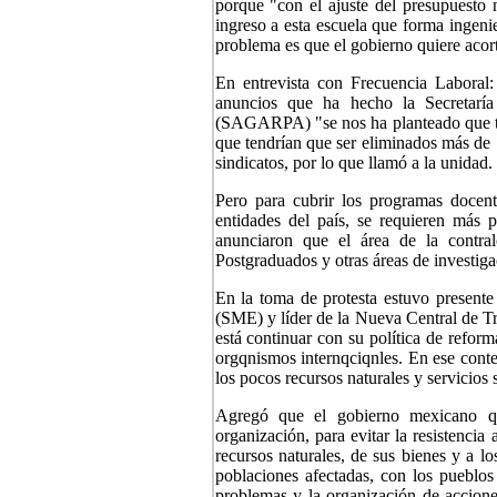
porque "con el ajuste del presupuesto 
ingreso a esta escuela que forma ingeni
problema es que el gobierno quiere acort
En entrevista con Frecuencia Laboral:
anuncios que ha hecho la Secretaría
(SAGARPA) "se nos ha planteado que tene
que tendrían que ser eliminados más de 
sindicatos, por lo que llamó a la unidad.
Pero para cubrir los programas docent
entidades del país, se requieren más p
anunciaron que el área de la contra
Postgraduados y otras áreas de investig
En la toma de protesta estuvo presente 
(SME) y líder de la Nueva Central de Tr
está continuar con su política de refor
orgqnismos internqciqnles. En ese contex
los pocos recursos naturales y servicios 
Agregó que el gobierno mexicano qu
organización, para evitar la resistencia
recursos naturales, de sus bienes y a lo
poblaciones afectadas, con los pueblos 
problemas y la organización de acciones 