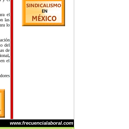
ara el
n las
ara lo
ación
io del
mas de
ional
,
 en el
adores
www.frecuencialaboral.com