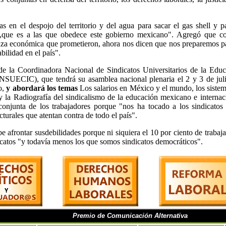
s en el despojo del territorio y del agua para sacar el gas shell y p
es,que es a las que obedece este gobierno mexicano". Agregó que co
anza económica que prometieron, ahora nos dicen que nos preparemos p
bilidad en el país".
de la Coordinadora Nacional de Sindicatos Universitarios de la Educ
CNSUECIC), que tendrá su asamblea nacional plenaria el 2 y 3 de jul
o,
y abordará los temas
Los salarios en México y el mundo, los siste
 y la Radiografía del sindicalismo de la educación mexicano e internac
conjunta de los trabajadores porque "nos ha tocado a los sindicatos
turales que atentan contra de todo el país".
 afrontar susdebilidades porque ni siquiera el 10 por ciento de trabaj
dicatos "y todavía menos los que somos sindicatos democráticos".
Premio de Comunicación Alternativa