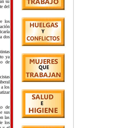
man su
te del
e los
ación
icaría
 a dos
intas
nto ya
io de
cistas
iberal
 a los
atizar
go de
de sus
on las
de los
a y el