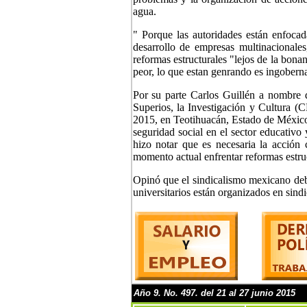
agua.
" Porque las autoridades están enfocada
desarrollo de empresas multinacional
reformas estructurales "lejos de la bon
peor, lo que estan genrando es ingoberna
Por su parte Carlos Guillén a nombre 
Superios, la Investigación y Cultura (
2015, en Teotihuacán, Estado de Méxic
seguridad social en el sector educativo
hizo notar que es necesaria la acción 
momento actual enfrentar reformas estruc
Opinó que el sindicalismo mexicano debe
universitarios están organizados en sin
Año
9
. No.
4
97. del 21 al 27 junio
201
5