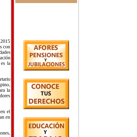
n 2015
es con
idades
gación
 es la
etario
spino,
ara la
adores
 en el
tan en
iones,