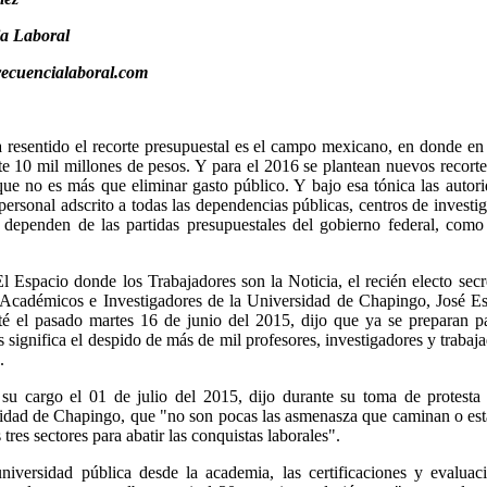
ia Laboral
recuencialaboral.com
 resentido el recorte presupuestal es el campo mexicano, en donde e
10 mil millones de pesos. Y para el 2016 se plantean nuevos recort
ue no es más que eliminar gasto público. Y bajo esa tónica las autor
 personal adscrito a todas las dependencias públicas, centros de investi
 dependen de las partidas presupuestales del gobierno federal, como
l Espacio donde los Trabajadores son la Noticia, el recién electo secr
 Académicos e Investigadores de la Universidad de Chapingo, José E
é el pasado martes 16 de junio del 2015, dijo que ya se preparan p
s significa el despido de más de mil profesores, investigadores y trabaj
.
su cargo el 01 de julio del 2015, dijo durante su toma de protesta
sidad de Chapingo, que "no son pocas las asmenasza que caminan o es
 tres sectores para abatir las conquistas laborales".
niversidad pública desde la academia, las certificaciones y evaluac