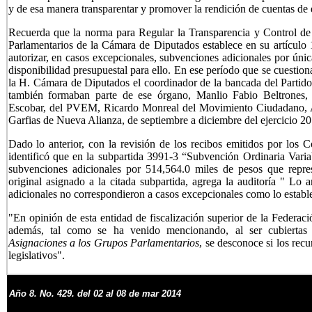
y de esa manera transparentar y promover la rendición de cuentas de 
Recuerda que la norma para Regular la Transparencia y Control de
Parlamentarios de la Cámara de Diputados establece en su artículo 
autorizar, en casos excepcionales, subvenciones adicionales por única
disponibilidad presupuestal para ello. En ese período que se cuestio
la H. Cámara de Diputados el coordinador de la bancada del Partido 
también formaban parte de ese órgano, Manlio Fabio Beltrones,
Escobar, del PVEM, Ricardo Monreal del Movimiento Ciudadano, Al
Garfias de Nueva Alianza, de septiembre a diciembre del ejercicio 20
Dado lo anterior, con la revisión de los recibos emitidos por los 
identificó que en la subpartida 3991-3 “Subvención Ordinaria Variab
subvenciones adicionales por 514,564.0 miles de pesos que repre
original asignado a la citada subpartida, agrega la auditoría " Lo 
adicionales no correspondieron a casos excepcionales como lo estable
"En opinión de esta entidad de fiscalización superior de la Federació
además, tal como se ha venido mencionando, al ser cubiertas 
Asignaciones a los Grupos Parlamentarios
, se desconoce si los recu
legislativos".
Año
8
. No.
429
. de
l 02 al 08 de
mar 2014