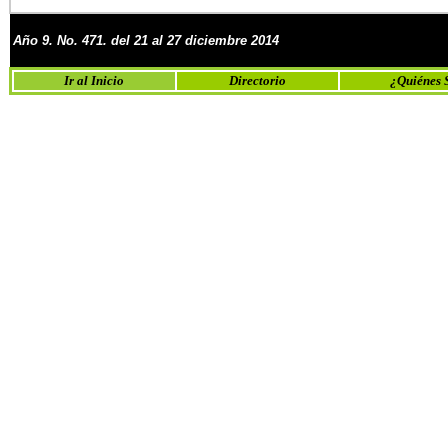
Año
9
. No.
4
71
. del 21 al 27 diciembre
2014
Ir al Inicio
Directorio
¿Quiénes