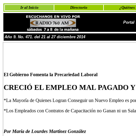
Ir al Inicio
Directorio
¿Quiénes
Portal
Año
9
. No.
4
71
. del 21 al 27 diciembre
2014
El Gobierno Fomenta la Precariedad Laboral
CRECIÓ EL EMPLEO MAL PAGADO 
*La Mayoría de Quienes Logran Conseguir un Nuevo Empleo es por
*Los Empleados con Contratos de Capacitación no Ganan ni un Sal
P
or María de Lourdes Martínez González