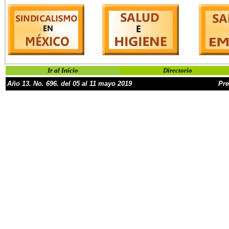
Ir al Inicio
Directorio
Año
13
.
No.
6
96.
d
el
05 al 11 mayo
2019
Pre