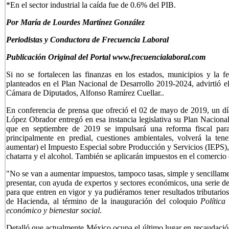
*En el sector industrial la caída fue de 0.6% del PIB.
P
or María de Lourdes Martínez González
Periodistas y Conductora de Frecuencia Laboral
Publicación Original del Portal www.frecuencialaboral.com
Si no se fortalecen las finanzas en los estados, municipios y la fe
planteados en el Plan Nacional de Desarrollo 2019-2024, advirtió e
Cámara de Diputados, Alfonso Ramírez Cuellar..
En conferencia de prensa que ofreció el 02 de mayo de 2019, un d
López Obrador entregó en esa instancia legislativa su Plan Naciona
que en septiembre de 2019 se impulsará una reforma fiscal par
principalmente en predial, cuestiones ambientales, volverá la tene
aumentar) el Impuesto Especial sobre Producción y Servicios (IEPS), 
chatarra y el alcohol. También se aplicarán impuestos en el comercio d
"No se van a aumentar impuestos, tampoco tasas, simple y sencillame
presentar, con ayuda de expertos y sectores económicos, una serie de
para que entren en vigor y ya pudiéramos tener resultados tributario
de Hacienda, al término de la inauguración del coloquio
Política
económico y bienestar social
.
Detalló que actualmente México ocupa el último lugar en recaudación