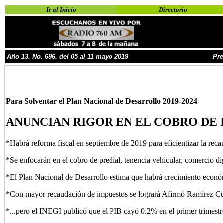
Ir al Inicio
Directorio
Año
13
.
No.
6
96.
d
el
05 al 11 mayo
2019
Pre
Para Solventar el Plan Nacional de Desarrollo
2019-2024
ANUNCIAN RIGOR EN EL COBRO DE
*Habrá reforma fiscal en septiembre de 2019 para eficientizar la reca
*Se enfocarán en el cobro de predial, tenencia vehicular, comercio di
*El Plan Nacional de Desarrollo estima que habrá crecimiento econ
*Con mayor recaudación de impuestos se logrará Afirmó Ramírez Cué
*...pero el INEGI publicó que el PIB cayó 0.2% en el primer trimestr