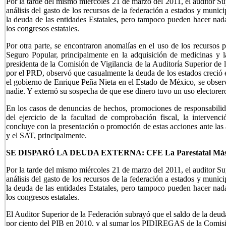
Por la tarde del mismo miércoles 21 de marzo del 2011, el auditor Sup
análisis del gasto de los recursos de la federación a estados y muni
la deuda de las entidades Estatales, pero tampoco pueden hacer nad
los congresos estatales.
Por otra parte, se encontraron anomalías en el uso de los recursos p
Seguro Popular, principalmente en la adquisición de medicinas y l
presidenta de la Comisión de Vigilancia de la Auditoría Superior de 
por el PRD, observó que casualmente la deuda de los estados creció e
el gobierno de Enrique Peña Nieta en el Estado de México, se observ
nadie. Y externó su sospecha de que ese dinero tuvo un uso electorer
En los casos de denuncias de hechos, promociones de responsabilid
del ejercicio de la facultad de comprobación fiscal, la intervenc
concluye con la presentación o promoción de estas acciones ante la
y el SAT, principalmente.
SE DISPARÓ LA DEUDA EXTERNA: CFE La Parestatal Más
Por la tarde del mismo miércoles 21 de marzo del 2011, el auditor Sup
análisis del gasto de los recursos de la federación a estados y muni
la deuda de las entidades Estatales, pero tampoco pueden hacer nad
los congresos estatales.
El Auditor Superior de la Federación subrayó que el saldo de la deud
por ciento del PIB en 2010, y al sumar los PIDIREGAS de la Comisió