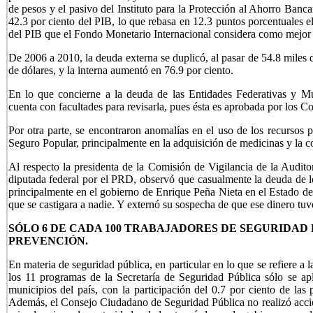
de pesos y el pasivo del Instituto para la Protección al Ahorro Banca
42.3 por ciento del PIB, lo que rebasa en 12.3 puntos porcentuales el
del PIB que el Fondo Monetario Internacional considera como mejor p
De 2006 a 2010, la deuda externa se duplicó, al pasar de 54.8 miles 
de dólares, y la interna aumentó en 76.9 por ciento.
En lo que concierne a la deuda de las Entidades Federativas y Mu
cuenta con facultades para revisarla, pues ésta es aprobada por los C
Por otra parte, se encontraron anomalías en el uso de los recursos p
Seguro Popular, principalmente en la adquisición de medicinas y la c
Al respecto la presidenta de la Comisión de Vigilancia de la Audito
diputada federal por el PRD, observó que casualmente la deuda de lo
principalmente en el gobierno de Enrique Peña Nieta en el Estado de
que se castigara a nadie. Y externó su sospecha de que ese dinero tuv
SÓLO 6 DE CADA 100 TRABAJADORES DE SEGURIDAD 
PREVENCIÓN.
En materia de seguridad pública, en particular en lo que se refiere a l
los 11 programas de la Secretaría de Seguridad Pública sólo se ap
municipios del país, con la participación del 0.7 por ciento de las
Además, el Consejo Ciudadano de Seguridad Pública no realizó accion