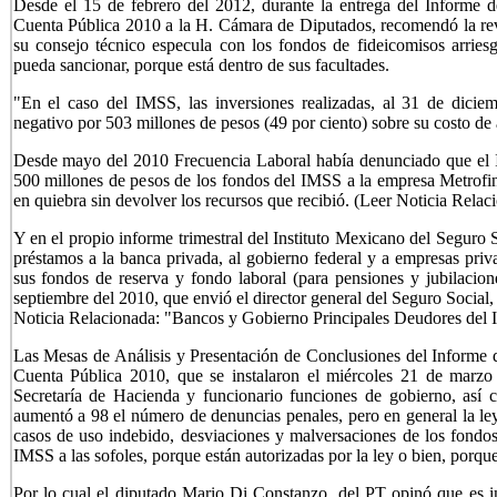
Desde el 15 de febrero del 2012, durante la entrega del Informe d
Cuenta Pública 2010 a la H. Cámara de Diputados, recomendó la rev
su consejo técnico especula con los fondos de fideicomisos arries
pueda sancionar, porque está dentro de sus facultades.
"En el caso del IMSS, las inversiones realizadas, al 31 de dicie
negativo por 503 millones de pesos (49 por ciento) sobre su costo de 
Desde mayo del 2010 Frecuencia Laboral había denunciado que el I
500 millones de pesos de los fondos del IMSS a la empresa Metrofina
en quiebra sin devolver los recursos que recibió. (Leer Noticia Relac
Y en el propio informe trimestral del Instituto Mexicano del Seguro 
préstamos a la banca privada, al gobierno federal y a empresas pri
sus fondos de reserva y fondo laboral (para pensiones y jubilacione
septiembre del 2010, que envió el director general del Seguro Social
Noticia Relacionada:
"Bancos y Gobierno Principales Deudores del
Las Mesas de Análisis y Presentación de Conclusiones del Informe de
Cuenta Pública 2010, que se instalaron el miércoles 21 de marzo 
Secretaría de Hacienda y funcionario funciones de gobierno, así 
aumentó a 98 el número de denuncias penales, pero en general la leye
casos de uso indebido, desviaciones y malversaciones de los fondo
IMSS a las sofoles, porque están autorizadas por la ley o bien, porque
Por lo cual el diputado Mario Di Constanzo, del PT opinó que es in