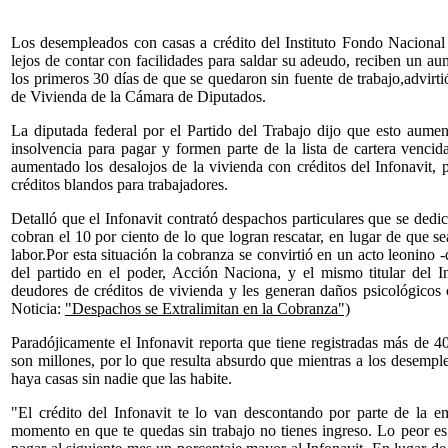
Los desempleados con casas a crédito del Instituto Fondo Nacional 
lejos de contar con facilidades para saldar su adeudo, reciben un au
los primeros 30 días de que se quedaron sin fuente de trabajo,advirtió
de Vivienda de la Cámara de Diputados.
La diputada federal por el Partido del Trabajo dijo que esto aume
insolvencia para pagar y formen parte de la lista de cartera venci
aumentado los desalojos de la vivienda con créditos del Infonavit, 
créditos blandos para trabajadores.
Detalló que el Infonavit contrató despachos particulares que se dedica
cobran el 10 por ciento de lo que logran rescatar, en lugar de que s
labor.Por esta situación la cobranza se convirtió en un acto leonino
del partido en el poder, Acción Naciona, y el mismo titular del I
deudores de créditos de vivienda y les generan daños psicológicos
Noticia:
"Despachos se Extralimitan en la Cobranza")
Paradójicamente el Infonavit reporta que tiene registradas más de 4
son millones, por lo que resulta absurdo que mientras a los desemple
haya casas sin nadie que las habite.
"El crédito del Infonavit te lo van descontando por parte de la e
momento en que te quedas sin trabajo no tienes ingreso. Lo peor e