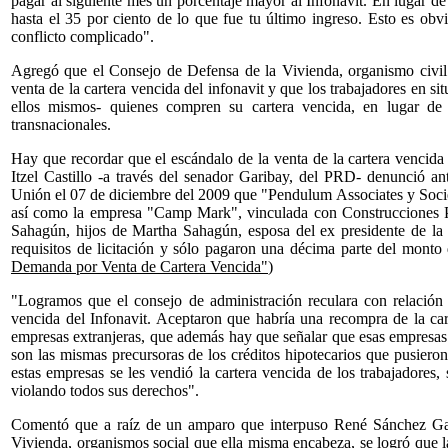
pagar al siguiente mes un porcentaje mayor al Infonavit. En lugar de 
hasta el 35 por ciento de lo que fue tu último ingreso. Esto es ob
conflicto complicado".
Agregó que el Consejo de Defensa de la Vivienda, organismo civil 
venta de la cartera vencida del infonavit y que los trabajadores en si
ellos mismos- quienes compren su cartera vencida, en lugar de
transnacionales.
Hay que recordar que el escándalo de la venta de la cartera vencida
Itzel Castillo -a través del senador Garibay, del PRD- denunció a
Unión el 07 de diciembre del 2009 que "Pendulum Associates y Socied
así como la empresa "Camp Mark", vinculada con Construcciones Pr
Sahagún, hijos de Martha Sahagún, esposa del ex presidente de la
requisitos de licitación y sólo pagaron una décima parte del monto
Demanda por Venta de Cartera Vencida"
)
"Logramos que el consejo de administración reculara con relación 
vencida del Infonavit. Aceptaron que habría una recompra de la ca
empresas extranjeras, que además hay que señalar que esas empresas 
son las mismas precursoras de los créditos hipotecarios que pusiero
estas empresas se les vendió la cartera vencida de los trabajadores,
violando todos sus derechos".
Comentó que a raíz de un amparo que interpuso René Sánchez Ga
Vivienda, organismos social que ella misma encabeza, se logró que l