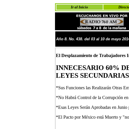
Ir al Inicio
Direct
Año
8
. No.
438. del
03 al 10 de mayo
201
El Desplazamiento de Trabajadores I
INNECESARIO 60% D
LEYES SECUNDARIAS
*Sus Funciones las Realizarán Otras Em
*No Habrá Control de la Corrupción en
*Esas Leyes Serán Aprobadas en Junio 
*El Pacto por México está Muerto y "n