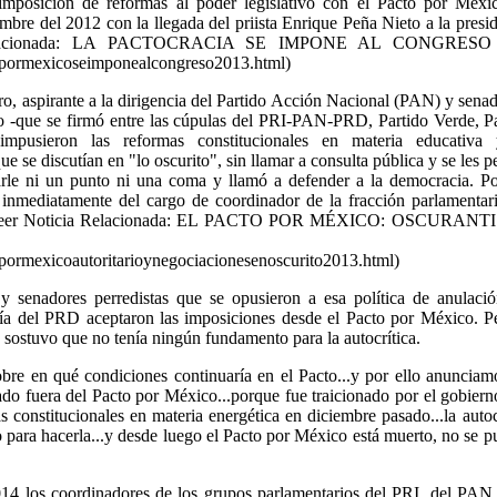
mposición de reformas al poder legislativo con el Pacto por Méxic
embre del 2012 con la llegada del priista Enrique Peña Nieto a la presi
elacionada: LA PACTOCRACIA SE IMPONE AL CONGRESO l
topormexicoseimponealcongreso2013.html)
, aspirante a la dirigencia del Partido Acción Nacional (PAN) y sena
o -que se firmó entre las cúpulas del PRI-PAN-PRD, Partido Verde, P
mpusieron las reformas constitucionales en materia educativa
 se discutían en "lo oscurito", sin llamar a consulta pública y se les p
arle ni un punto ni una coma y llamó a defender a la democracia. P
 inmediatamente del cargo de coordinador de la fracción parlamentar
eer Noticia Relacionada: EL PACTO POR MÉXICO: OSCURANT
ITARIO link
pormexicoautoritarioynegociacionesenoscurito2013.html)
 senadores perredistas que se opusieron a esa política de anulació
ría del PRD aceptaron las imposiciones desde el Pacto por México. P
sostuvo que no tenía ningún fundamento para la autocrítica.
re en qué condiciones continuaría en el Pacto...y por ello anunciam
o fuera del Pacto por México...porque fue traicionado por el gobiern
 constitucionales en materia energética en diciembre pasado...la autoc
para hacerla...y desde luego el Pacto por México está muerto, no se 
14 los coordinadores de los grupos parlamentarios del PRI, del PAN