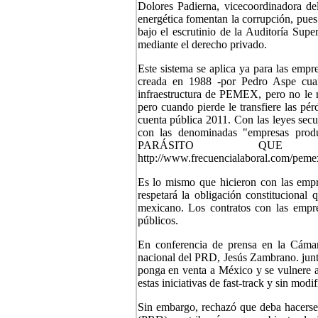
Dolores Padierna, vicecoordinadora d
energética fomentan la corrupción, pues
bajo el escrutinio de la Auditoría Super
mediante el derecho privado.
Este sistema se aplica ya para las emp
creada en 1988 -por Pedro Aspe cuan
infraestructura de PEMEX, pero no le 
pero cuando pierde le transfiere las pér
cuenta pública 2011. Con las leyes sec
con las denominadas "empresas produ
PARÁSITO QUE
http://www.frecuencialaboral.com/pe
Es lo mismo que hicieron con las empre
respetará la obligación constitucional 
mexicano. Los contratos con las empre
públicos.
En conferencia de prensa en la Cámar
nacional del PRD, Jesús Zambrano. junto
ponga en venta a México y se vulnere a 
estas iniciativas de fast-track y sin modi
Sin embargo, rechazó que deba hacerse 