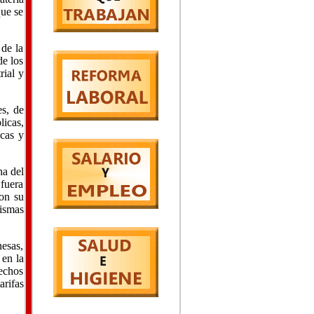
que se
 de la
de los
rial y
es, de
licas,
icas y
ha del
fuera
con su
ismas
nesas,
 en la
rechos
arifas