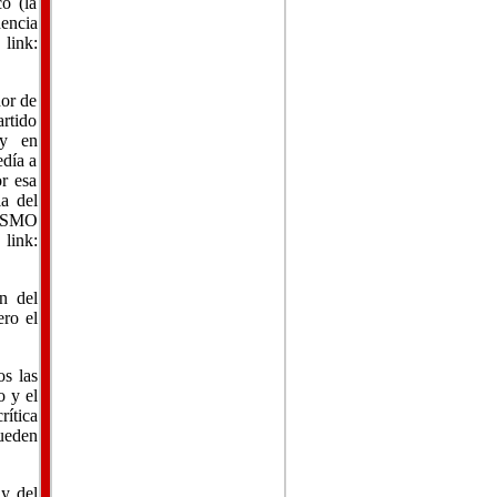
o (la
dencia
ink:
dor de
artido
 y en
edía a
or esa
ia del
ISMO
:
n del
ero el
os las
o y el
rítica
pueden
 y del