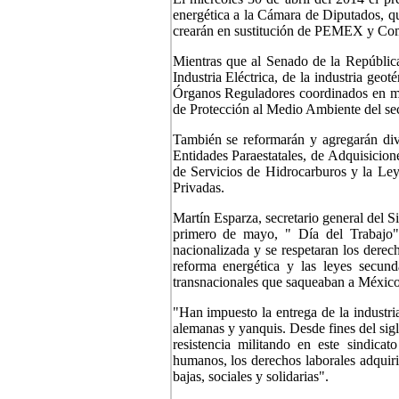
energética a la Cámara de Diputados, q
crearán en sustitución de PEMEX y Comi
Mientras que al Senado de la República
Industria Eléctrica, de la industria geo
Órganos Reguladores coordinados en mat
de Protección al Medio Ambiente del se
También se reformarán y agregarán dive
Entidades Paraestatales, de Adquisicion
de Servicios de Hidrocarburos y la Ley
Privadas.
Martín Esparza, secretario general del S
primero de mayo, " Día del Trabajo",
nacionalizada y se respetaran los derec
reforma energética y las leyes secun
transnacionales que saqueaban a México
"Han impuesto la entrega de la industria 
alemanas y yanquis. Desde fines del sigl
resistencia militando en este sindicat
humanos, los derechos laborales adquirid
bajas, sociales y solidarias".