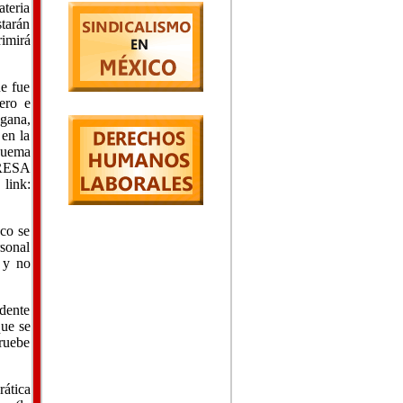
teria
starán
rimirá
ue fue
ero e
gana,
 en la
squema
PRESA
k:
oco se
rsonal
 y no
dente
que se
pruebe
rática