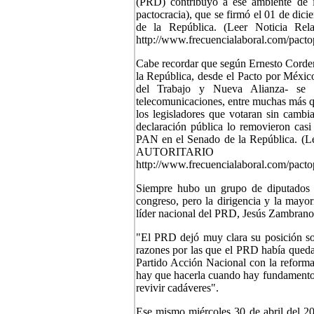
(PRD) contribuyó a ese ambiente de i
pactocracia), que se firmó el 01 de dici
de la República.
(Leer Noticia R
http://www.frecuencialaboral.com/pac
Cabe recordar que según Ernesto Cordero
la República, desde el Pacto por Méxic
del Trabajo y Nueva Alianza- se i
telecomunicaciones, entre muchas más que
los legisladores que votaran sin cambi
declaración pública lo removieron casi
PAN en el Senado de la República.
(L
AUTOR
http://www.frecuencialaboral.com/pacto
Siempre hubo un grupo de diputados y
congreso, pero la dirigencia y la mayo
líder nacional del PRD, Jesús Zambrano 
"El PRD dejó muy clara su posición sob
razones por las que el PRD había quedad
Partido Acción Nacional con la reformas
hay que hacerla cuando hay fundamento 
revivir cadáveres".
Ese mismo miércoles 30 de abril del 20