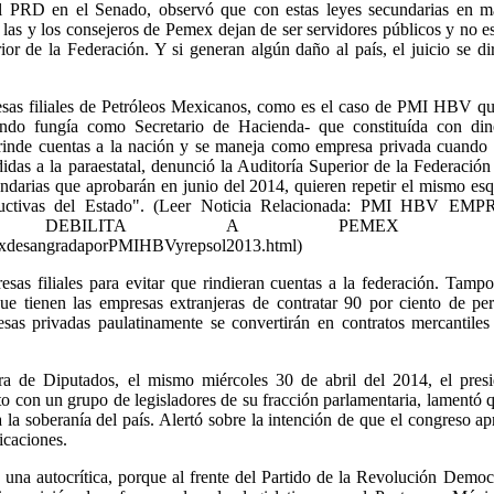
el PRD en el Senado, observó que con estas leyes secundarias en ma
 las y los consejeros de Pemex dejan de ser servidores públicos y no e
ior de la Federación. Y si generan algún daño al país, el juicio se di
resas filiales de Petróleos Mexicanos, como es el caso de PMI HBV q
do fungía como Secretario de Hacienda- que constituída con din
rinde cuentas a la nación y se maneja como empresa privada cuando 
didas a la paraestatal, denunció la Auditoría Superior de la Federación
undarias que aprobarán en junio del 2014, quieren repetir el mismo e
ctivas del Estado". (
Leer Noticia Relacionada: PMI HBV EM
 DEBILITA A PEMEX lin
mexdesangradaporPMIHBVyrepsol2013.html
)
sas filiales para evitar que rindieran cuentas a la federación. Tamp
que tienen las empresas extranjeras de contratar 90 por ciento de pe
sas privadas paulatinamente se convertirán en contratos mercantiles
a de Diputados, el mismo miércoles 30 de abril del 2014, el presi
 con un grupo de legisladores de su fracción parlamentaria, lamentó 
la soberanía del país. Alertó sobre la intención de que el congreso a
ficaciones.
una autocrítica, porque al frente del Partido de la Revolución Democ