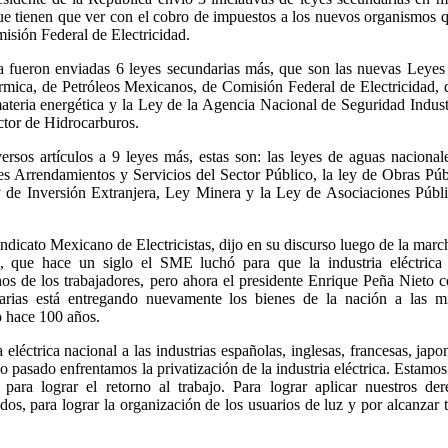
ue tienen que ver con el cobro de impuestos a los nuevos organismos 
sión Federal de Electricidad.
 fueron enviadas 6 leyes secundarias más, que son las nuevas Leyes
térmica, de Petróleos Mexicanos, de Comisión Federal de Electricidad, 
eria energética y la Ley de la Agencia Nacional de Seguridad Indust
ctor de Hidrocarburos.
rsos artículos a 9 leyes más, estas son: las leyes de aguas nacional
es Arrendamientos y Servicios del Sector Público, la ley de Obras Púb
 de Inversión Extranjera, Ley Minera y la Ley de Asociaciones Públ
indicato Mexicano de Electricistas, dijo en su discurso luego de la marc
 que hace un siglo el SME luchó para que la industria eléctrica 
hos de los trabajadores, pero ahora el presidente Enrique Peña Nieto 
darias está entregando nuevamente los bienes de la nación a las m
 hace 100 años.
eléctrica nacional a las industrias españolas, inglesas, francesas, japo
o pasado enfrentamos la privatización de la industria eléctrica. Estamos
o para lograr el retorno al trabajo. Para lograr aplicar nuestros de
os, para lograr la organización de los usuarios de luz y por alcanzar t