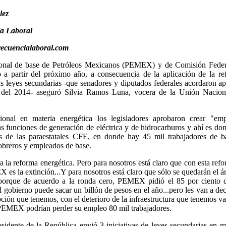
lez
ia Laboral
recuencialaboral.com
rsonal de base de Petróleos Mexicanos (PEMEX) y de Comisión Feder
 a partir del próximo año, a consecuencia de la aplicación de la re
las leyes secundarias -que senadores y diputados federales acordaron a
o del 2014- aseguró Silvia Ramos Luna, vocera de la Unión Nacion
ional en materia energética los legisladores aprobaron crear "emp
s funciones de generación de eléctrica y de hidrocarburos y ahí es do
es de las paraestatales CFE, en donde hay 45 mil trabajadores de b
breros y empleados de base.
la reforma energética. Pero para nosotros está claro que con esta ref
 es la extinción...Y para nosotros está claro que sólo se quedarán el á
 porque de acuerdo a la ronda cero, PEMEX pidió el 85 por ciento d
l gobierno puede sacar un billón de pesos en el año...pero les van a dec
rupción que tenemos, con el deterioro de la infraestructura que tenemos va
EMEX podrían perder su empleo 80 mil trabajadores.
esidente de la República envió 3 iniciativas de leyes secundarias en m