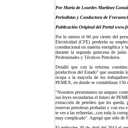
P
or María de Lourdes Martínez Gonzá
Periodistas y Conductora de Frecuenc
Publicación Original del Portal www.f
Por lo menos el 60 por ciento del pe
Electricidad (CFE) perderán su empleo
constitucional en materia energética y 
durante la segunda quincena de juni
Profesionales y Técnicos Petroleros.
Detalló que con la reforma constituc
productivas del Estado" que asumirán la
ocupa a la mayoría de los trabajador
PEMEX, en donde se contabilizan 150 o
"Nosotros presentamos un amparo contra 
sus leyes secundarias el futuro de PEMEX
extracción de petróleo que les queda,
reservas petroleras probadas y con eso e
te ves a las refinerías...con toda la cor
muy complicado". Agregó que sólo de P
El miércoles 30 de abril del 2014 el pr