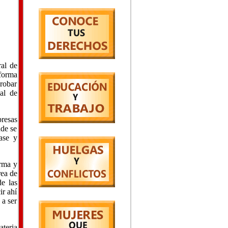
al de
forma
probar
al de
resas
nde se
ase y
orma y
rea de
e las
ir ahí
 a ser
ateria