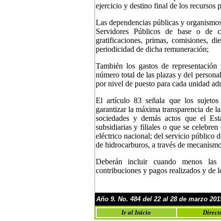
ejercicio y destino final de los recursos 
Las dependencias públicas y organismos
Servidores Públicos de base o de co
gratificaciones, primas, comisiones, d
periodicidad de dicha remuneración;
También los gastos de representación 
número total de las plazas y del personal
por nivel de puesto para cada unidad adm
El artículo 83 señala que los sujetos
garantizar la máxima transparencia de la
sociedades y demás actos que el Esta
subsidiarias y filiales o que se celebren
eléctrico nacional; del servicio público 
de hidrocarburos, a través de mecanismos
Deberán incluir cuando menos las ba
contribuciones y pagos realizados y de l
Año
9
. No.
4
8
4 del 22 al 28 de marzo
201
Ir al Inicio
Direct