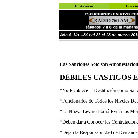
Ir al Inicio
Directo
Año
9
. No.
4
8
4 del 22 al 28 de marzo
201
Las Sanciones Sólo son Amonestación 
DÉBILES CASTIGOS 
*No Establece la Destitución como Sanci
*Funcionarios de Todos los Niveles Debe
*La Nueva Ley no Podrá Evitar las Mo
*Deben dar a Conocer las Contratacione
*Dejan la Responsabilidad de Demandar