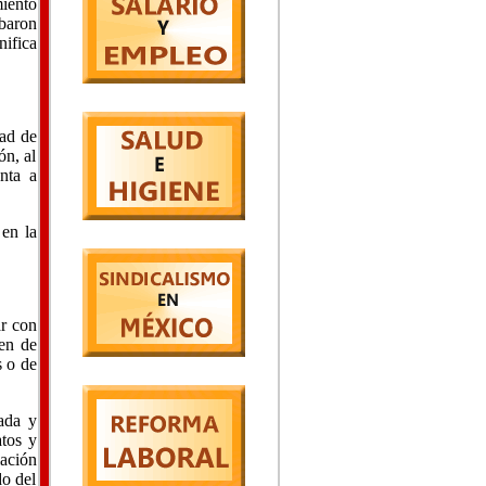
miento
obaron
nifica
dad de
ón, al
nta a
 en la
ar con
ben de
s o de
zada y
atos y
lación
do del