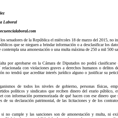
lez
ia Laboral
recuencialaboral.com
os senadores de la República el miércoles 18 de marzo del 2015, no i
 públicos que se nieguen a brindar información o a desclasificar los dat
e contempla una amonestación o una multa máxima de 250 a mil 500 sa
alta por aprobarse en la Cámara de Diputados no podrá clasificarse
´ relacionada con violaciones graves a derechos humanos o delitos d
n no tendrá que acreditar interés jurídico alguno o justificar su petic
ganismos de todos los niveles de gobierno, personas físicas, empr
idos políticos y sindicatos que reciben dinero del erario público, e
rnet con información pormenorizada de qué hacen con ese dinero que 
 de su declaración patrimonial, de las licitaciones y de los contrat
o si no cumple y las sanciones son de amonestación y multa, ni exis