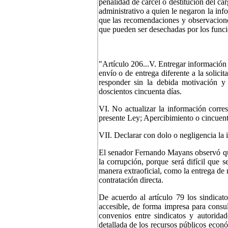
penalidad de cárcel o destitución del c
administrativo a quien le negaron la in
que las recomendaciones y observacione
que pueden ser desechadas por los funci
"Artículo 206...V. Entregar información
envío o de entrega diferente a la solici
responder sin la debida motivación y 
doscientos cincuenta días.
VI. No actualizar la información corres
presente Ley; Apercibimiento o cincuent
VII. Declarar con dolo o negligencia la 
El senador Fernando Mayans observó que 
la corrupción, porque será difícil que s
manera extraoficial, como la entrega de 
contratación directa.
De acuerdo al artículo 79 los sindicat
accesible, de forma impresa para consult
convenios entre sindicatos y autoridad
detallada de los recursos públicos econó