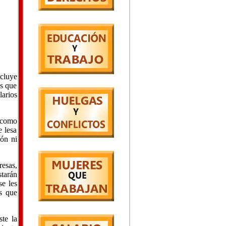
ncluye
os que
larios
 como
e lesa
ión ni
esas,
starán
se les
os que
te la