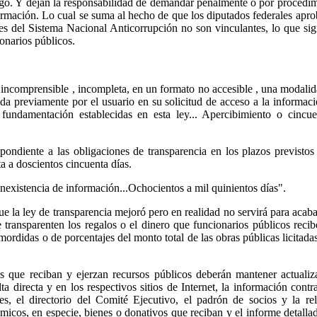
argo. Y dejan la responsabilidad de demandar penalmente o por procedi
formación. Lo cual se suma al hecho de que los diputados federales apr
s del Sistema Nacional Anticorrupción no son vinculantes, lo que sig
onarios públicos.
 incomprensible , incompleta, en un formato no accesible , una modali
tada previamente por el usuario en su solicitud de acceso a la informaci
fundamentación establecidas en esta ley... Apercibimiento o cincue
pondiente a las obligaciones de transparencia en los plazos previstos
a a doscientos cincuenta días.
inexistencia de información...Ochocientos a mil quinientos días".
la ley de transparencia mejoró pero en realidad no servirá para acab
e transparenten los regalos o el dinero que funcionarios públicos reci
mordidas o de porcentajes del monto total de las obras públicas licitada
os que reciban y ejerzan recursos públicos deberán mantener actuali
a directa y en los respectivos sitios de Internet, la información contr
es, el directorio del Comité Ejecutivo, el padrón de socios y la re
micos, en especie, bienes o donativos que reciban y el informe detalla