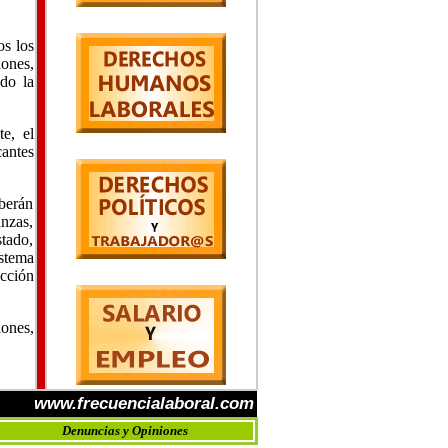
os los
ones,
ndo la
e, el
cantes
berán
anzas,
tado,
istema
acción
ones,
www.frecuencialaboral.com
Denuncias y Opiniones