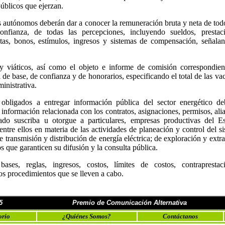
públicos que ejerzan.
 autónomos deberán dar a conocer la remuneración bruta y neta de tod
nfianza, de todas las percepciones, incluyendo sueldos, prestaci
ietas, bonos, estímulos, ingresos y sistemas de compensación, señala
y viáticos, así como el objeto e informe de comisión correspondient
 de base, de confianza y de honorarios, especificando el total de las va
inistrativa.
 obligados a entregar información pública del sector energético de
 información relacionada con los contratos, asignaciones, permisos, ali
do suscriba u otorgue a particulares, empresas productivas del Es
 entre ellos en materia de las actividades de planeación y control del s
de transmisión y distribución de energía eléctrica; de exploración y extr
 que garanticen su difusión y la consulta pública.
ses, reglas, ingresos, costos, límites de costos, contraprestaci
os procedimientos que se lleven a cabo.
5
Premio de Comunicación Alternativa
orio
¿Quiénes Somos?
Contáctanos