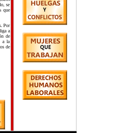
lo, se
s que
s. Por
liga a
ión de
 a la
hos de