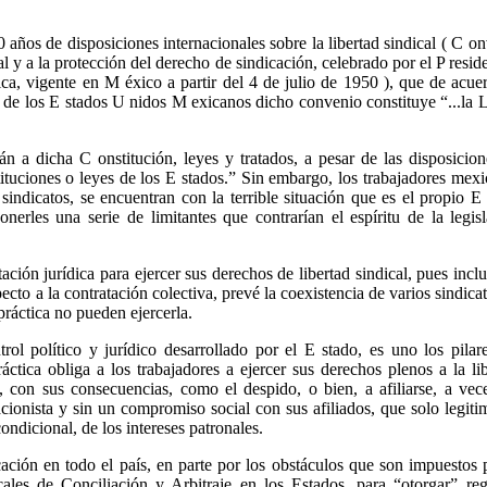
años de disposiciones internacionales sobre la libertad sindical ( C o
cal y a la protección del derecho de sindicación, celebrado por el P resid
a, vigente en M éxico a partir del 4 de julio de 1950 ), que de acue
ca de los E stados U nidos M exicanos dicho convenio constituye “...la 
n a dicha C onstitución, leyes y tratados, a pesar de las disposicio
ituciones o leyes de los E stados.” Sin embargo, los trabajadores mex
r sindicatos, se encuentran con la terrible situación que es el propio E
onerles una serie de limitantes que contrarían el espíritu de la legis
ación jurídica para ejercer sus derechos de libertad sindical, pues incl
pecto a la contratación colectiva, prevé la coexistencia de varios sindica
práctica no pueden ejercerla.
ol político y jurídico desarrollado por el E stado, es uno los pilar
áctica obliga a los trabajadores a ejercer sus derechos plenos a la li
, con sus consecuencias, como el despido, o bien, a afiliarse, a vec
racionista y sin un compromiso social con sus afiliados, que solo legiti
ndicional, de los intereses patronales.
cación en todo el país, en parte por los obstáculos que son impuestos 
ales de Conciliación y Arbitraje en los Estados, para “otorgar” reg