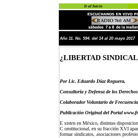
Ir al Inicio
Año
11
. No.
5
94
. del
14 al
20 may
o
2017
¿LIBERTAD SINDICA
P
or
Lic. Eduardo Díaz Reguera,
Consultoría y Defensa de los Derecho
Colaborador Voluntario de Frecuencia
Publicación Original del Portal www.f
E xisten en México, distintas disposicion
C onstitucional, en su fracción XVI apar
formar sindicatos, asociaciones profesi