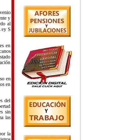
nvenio
ente y
rdo al
L ey S
nes en
icanos
 stado
lación
uso en
tos en
es del
bertad
es sin
ma las
por la
istros