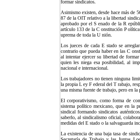
formar sindicatos.
Asimismo existen, desde hace más de 50 
87 de la OIT relativo a la libertad sindi
aprobado por el S enado de la R epúblic
artículo 133 de la C onstitución P olíti
uprema de toda la U nión.
Los jueces de cada E stado se arreglará
contrario que pueda haber en las C onst
al intentar ejercer su libertad de forma
quien les niega esa posibilidad, al imp
nacional e internacional.
Los trabajadores no tienen ninguna limit
la propia L ey F ederal del T rabajo, res
una misma fuente de trabajo, pero en la 
El corporativismo, como forma de contr
sistema político mexicano, que en la pr
sindical formando sindicatos auténticos
saberlo, al sindicalismo oficial, colabo
medidas del E stado o la salvaguarda inco
La existencia de una baja tasa de sindi
Secretaría de Trabajo y las Juntas Loc