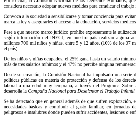
Por lo cual, la Comisión Nacional de los Derechos Humanos, que p
considera necesario adoptar nuevas medidas para erradicar el trabajo i
Convoca a la sociedad a sensibilizarse y tomar conciencia para evitar
marca la ley y asegurarles el acceso a la educación, servicios médicos
Pese a que nuestro marco jurídico prohíbe expresamente la utilizació
según información del INEGI, en nuestro país realizan alguna a
millones 700 mil niños y niñas, entre 5 y 12 años, (10% de los 37 
el país)
De los niños y niñas ocupados, el 25% gana hasta un salario mínimo,
más de tres salarios mínimos y el 47% no percibe ninguna remunerac
Desde su creación, la Comisión Nacional ha impulsado una serie de
políticas públicas en materia de protección y defensa de los derec
laboral a una edad muy temprana, a través del
Programa Sobre 
desarrolla la
Campaña Nacional para Desalentar el Trabajo Infantil
Se ha detectado que en general además de que sufren explotación, en
necesidades básicas y contribuir al gasto familiar, en jornadas 
peligrosos e insalubres donde pueden sufrir accidentes, lesiones o en