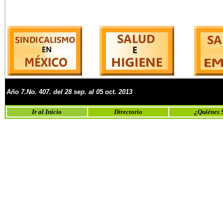
Año 7.No.
407
. del
28
sep. al 05 oct. 2013
Ir al Inicio
Directorio
¿Quiénes