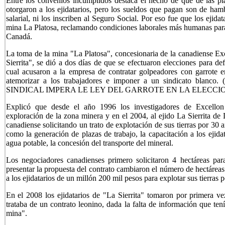
Entre los convenios incumplidos destaca el hecho de que de las pl
otorgaron a los ejidatarios, pero los sueldos que pagan son de hamb
salarial, ni los inscriben al Seguro Social. Por eso fue que los ejidat
mina La Platosa, reclamando condiciones laborales más humanas para s
Canadá.
La toma de la mina "La Platosa", concesionaria de la canadiense Exc
Sierrita", se dió a dos días de que se efectuaron elecciones para def
cual acusaron a la empresa de contratar golpeadores con garrote 
atemorizar a los trabajadores e imponer a un sindicato blanco.
(
SINDICAL IMPERA LE LEY DEL GARROTE EN LA ELECCIO
Explicó que desde el año 1996 los investigadores de Excellon
exploración de la zona minera y en el 2004, al ejido La Sierrita de
canadiense solicitando un trato de explotación de sus tierras por 30
como la generación de plazas de trabajo, la capacitación a los ejidat
agua potable, la concesión del transporte del mineral.
Los negociadores canadienses primero solicitaron 4 hectáreas par
presentar la propuesta del contrato cambiaron el número de hectárea
a los ejidatarios de un millón 200 mil pesos para explotar sus tierras 
En el 2008 los ejidatarios de "La Sierrita" tomaron por primera v
trataba de un contrato leonino, dada la falta de información que t
mina".