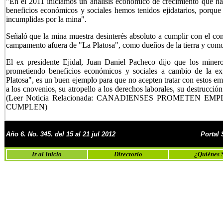
"En el 2011 iniciamos un análisis económico de crecimiento que ha
beneficios económicos y sociales hemos tenidos ejidatarios, porque 
incumplidas por la mina".
Señaló que la mina muestra desinterés absoluto a cumplir con el con
campamento afuera de "La Platosa", como dueños de la tierra y como
El ex presidente Ejidal, Juan Daniel Pacheco dijo que los minero
prometiendo beneficios económicos y sociales a cambio de la exp
Platosa", es un buen ejemplo para que no acepten tratar con estos em
a los cnovenios, su atropello a los derechos laborales, su destrucci
(Leer Noticia Relacionada: CANADIENSES PROMETEN E
CUMPLEN
)
Año 6. No.
345. del 15 al 21 jul 2012
Portal
Ir al Inicio
Directorio
¿Quiénes