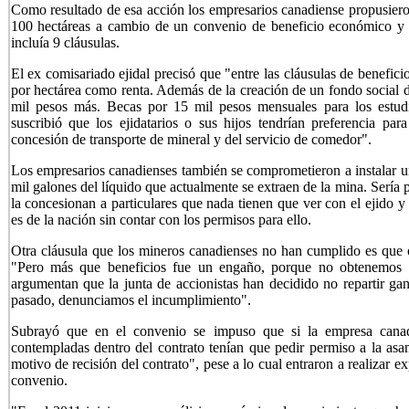
Como resultado de esa acción los empresarios canadiense propusieron
100 hectáreas a cambio de un convenio de beneficio económico y s
incluía 9 cláusulas.
El ex comisariado ejidal precisó que "entre las cláusulas de benefic
por hectárea como renta. Además de la creación de un fondo social 
mil pesos más. Becas por 15 mil pesos mensuales para los estudi
suscribió que los ejidatarios o sus hijos tendrían preferencia pa
concesión de transporte de mineral y del servicio de comedor".
Los empresarios canadienses también se comprometieron a instalar un
mil galones del líquido que actualmente se extraen de la mina. Sería p
la concesionan a particulares que nada tienen que ver con el ejido 
es de la nación sin contar con los permisos para ello.
Otra cláusula que los mineros canadienses no han cumplido es que ot
"Pero más que beneficios fue un engaño, porque no obtenemos n
argumentan que la junta de accionistas han decidido no repartir gana
pasado, denunciamos el incumplimiento".
Subrayó que en el convenio se impuso que si la empresa canadi
contempladas dentro del contrato tenían que pedir permiso a la asam
motivo de recisión del contrato", pese a lo cual entraron a realizar ex
convenio.