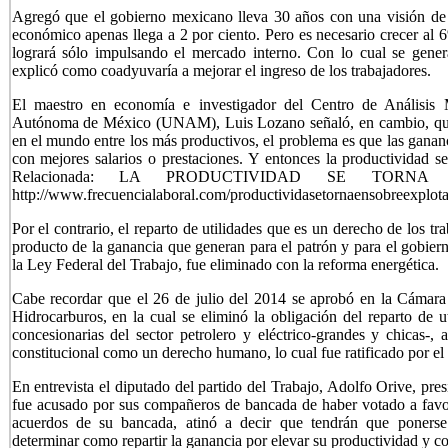
Agregó que el gobierno mexicano lleva 30 años con una visión de f
económico apenas llega a 2 por ciento. Pero es necesario crecer al 
logrará sólo impulsando el mercado interno. Con lo cual se gene
explicó como coadyuvaría a mejorar el ingreso de los trabajadores.
El maestro en economía e investigador del Centro de Análisis M
Autónoma de México (UNAM), Luis Lozano señaló, en cambio, que 
en el mundo entre los más productivos, el problema es que las ganan
con mejores salarios o prestaciones. Y entonces la productividad s
Relacionada: LA PRODUCTIVIDAD SE TORNA
http://www.frecuencialaboral.com/productividasetornaensobreexplot
Por el contrario, el reparto de utilidades que es un derecho de los t
producto de la ganancia que generan para el patrón y para el gobiern
la Ley Federal del Trabajo, fue eliminado con la reforma energética.
Cabe recordar que el 26 de julio del 2014 se aprobó en la Cámara
Hidrocarburos, en la cual se eliminó la obligación del reparto de ut
concesionarias del sector petrolero y eléctrico-grandes y chicas-, 
constitucional como un derecho humano, lo cual fue ratificado por el
En entrevista el diputado del partido del Trabajo, Adolfo Orive, pre
fue acusado por sus compañeros de bancada de haber votado a favor 
acuerdos de su bancada, atinó a decir que tendrán que ponerse
determinar como repartir la ganancia por elevar su productividad y c