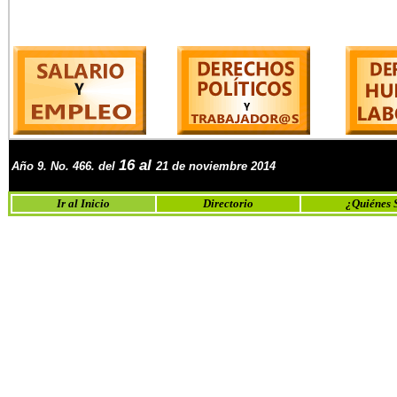
16 al
Año
9
. No.
46
6
. del
21 de nov
iembre
2014
Ir al Inicio
Directorio
¿Quiénes