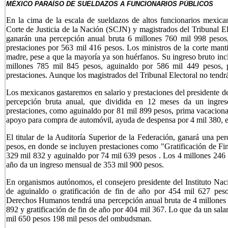
MÉXICO PARAÍSO DE SUELDAZOS A FUNCIONARIOS PÚBLICOS
En la cima de la escala de sueldazos de altos funcionarios mexica
Corte de Justicia de la Nación (SCJN) y magistrados del Tribunal El
ganarán una percepción anual bruta 6 millones 760 mil 998 pesos,
prestaciones por 563 mil 416 pesos. Los ministros de la corte manti
madre, pese a que la mayoría ya son huérfanos. Su ingreso bruto in
millones 785 mil 845 pesos, aguinaldo por 586 mil 449 pesos, p
prestaciones. Aunque los magistrados del Tribunal Electoral no tendrá
Los mexicanos gastaremos en salario y prestaciones del presidente d
percepción bruta anual, que dividida en 12 meses da un ingres
prestaciones, como aguinaldo por 81 mil 899 pesos, prima vacacional,
apoyo para compra de automóvil, ayuda de despensa por 4 mil 380, en
El titular de la Auditoría Superior de la Federación, ganará una pe
pesos, en donde se incluyen prestaciones como "Gratificación de F
329 mil 832 y aguinaldo por 74 mil 639 pesos . Los 4 millones 246 m
año da un ingreso mensual de 353 mil 900 pesos.
En organismos autónomos, el consejero presidente del Instituto Nac
de aguinaldo o gratificación de fin de año por 454 mil 627 pes
Derechos Humanos tendrá una percepción anual bruta de 4 millones 
892 y gratificación de fin de año por 404 mil 367. Lo que da un sala
mil 650 pesos 198 mil pesos del ombudsman.