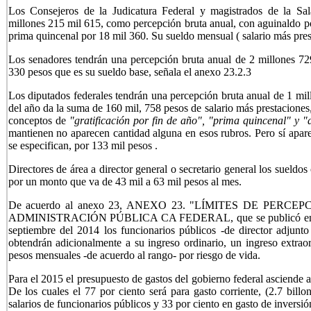
Los Consejeros de la Judicatura Federal y magistrados de la Sala
millones 215 mil 615, como percepción bruta anual, con aguinaldo p
prima quincenal por 18 mil 360. Su sueldo mensual ( salario más pres
Los senadores tendrán una percepción bruta anual de 2 millones 72
330 pesos que es su sueldo base, señala el anexo 23.2.3
Los diputados federales tendrán una percepción bruta anual de 1 mil
del año da la suma de 160 mil, 758 pesos de salario más prestacione
conceptos de
"gratificación por fin de año", "prima quincenal" y
mantienen no aparecen cantidad alguna en esos rubros. Pero sí apa
se especifican, por 133 mil pesos .
Directores de área a director general o secretario general los sueldo
por un monto que va de 43 mil a 63 mil pesos al mes.
De acuerdo al anexo 23, ANEXO 23. "LÍMITES DE PER
ADMINISTRACIÓN PÚBLICA CA FEDERAL, que se publicó en la g
septiembre del 2014 los funcionarios públicos -de director adjunto 
obtendrán adicionalmente a su ingreso ordinario, un ingreso extra
pesos mensuales -de acuerdo al rango- por riesgo de vida.
Para el 2015 el presupuesto de gastos del gobierno federal asciende 
De los cuales el 77 por ciento será para gasto corriente, (2.7 bill
salarios de funcionarios públicos y 33 por ciento en gasto de inversión