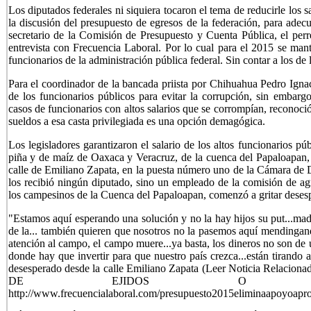
Los diputados federales ni siquiera tocaron el tema de reducirle los sa
la discusión del presupuesto de egresos de la federación, para adecua
secretario de la Comisión de Presupuesto y Cuenta Pública, el per
entrevista con Frecuencia Laboral. Por lo cual para el 2015 se mant
funcionarios de la administración pública federal. Sin contar a los de 
Para el coordinador de la bancada priista por Chihuahua Pedro Ignac
de los funcionarios públicos para evitar la corrupción, sin embarg
casos de funcionarios con altos salarios que se corrompían, reconoció
sueldos a esa casta privilegiada es una opción demagógica.
Los legisladores garantizaron el salario de los altos funcionarios p
piña y de maíz de Oaxaca y Veracruz, de la cuenca del Papaloapan,
calle de Emiliano Zapata, en la puesta número uno de la Cámara de
los recibió ningún diputado, sino un empleado de la comisión de agr
los campesinos de la Cuenca del Papaloapan, comenzó a gritar desesp
"Estamos aquí esperando una solución y no la hay hijos su put...mad
de la... también quieren que nosotros no la pasemos aquí mendingando
atención al campo, el campo muere...ya basta, los dineros no son de
donde hay que invertir para que nuestro país crezca...están tirando a
desesperado desde la calle Emiliano Zapata
(Leer Noticia Relac
DE EJIDOS O COMU
http://www.frecuencialaboral.com/presupuesto2015eliminaapoyoapr