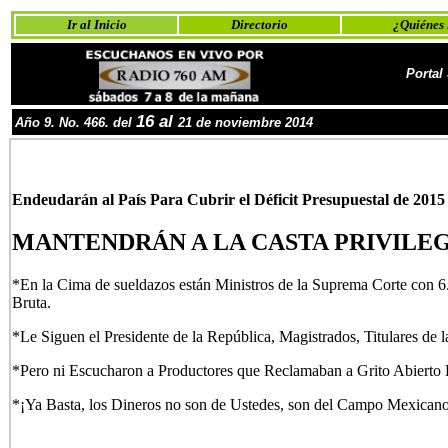
Ir al Inicio
Directorio
¿Quiénes
Portal
16 al
Año
9
. No.
46
6
. del
21 de nov
iembre
2014
Endeudarán al País Para Cubrir el Déficit Presupuestal de 2015 
MANTENDRÁN A LA CASTA PRIVILE
*En la Cima de sueldazos están Ministros de la Suprema Corte con 
Bruta.
*Le Siguen el Presidente de la República, Magistrados, Titulares d
*Pero ni Escucharon a Productores que Reclamaban a Grito Abierto P
*¡Ya Basta, los Dineros no son de Ustedes, son del Campo Mexicano 