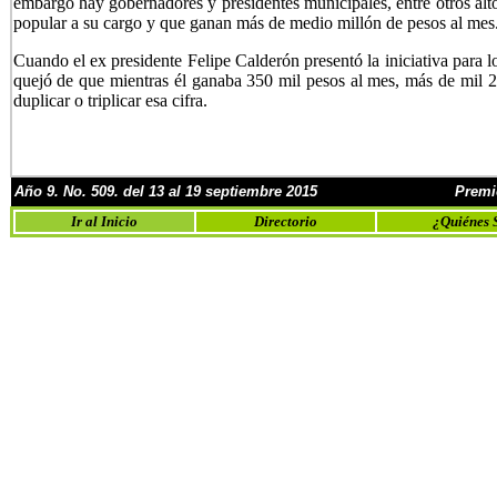
embargo hay gobernadores y presidentes municipales, entre otros alto
popular a su cargo y que ganan más de medio millón de pesos al mes
Cuando el ex presidente Felipe Calderón presentó la iniciativa para 
quejó de que mientras él ganaba 350 mil pesos al mes, más de mil 
duplicar o triplicar esa cifra.
Año
9
. No.
50
9
. del 13 al 19 septiembre
201
5
Premi
Ir al Inicio
Directorio
¿Quiénes