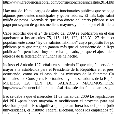
http://www.frecuencialaboral.com/corrupcioncrecesincastigo2014.ht
Hay más de 10 mil cargos de altos funcionarios públicos que se paga
algunos presidentes municipales y gobernadores. El más bajo salar
millón de pesos. Además de que con dinero del erario público se rea
pago por seguro de gastos médicos mayores y el bono por el día de la
Cabe recordar que el 24 de agosto del 2009 se publicaron en el diari
aprobaron a los artículos 75, 115, 116, 122, 123 Y 127 de la c
popularmente como "ley de salarios máximos" cuyo propósito fue pone
públicos para que ninguno ganara más que el presidente de la Repúb
publicación, pero hasta hoy no se ha aplicado, porque el ajuste deb
egresos de la federación y nuncha se ha hecho.
Incluso el Artículo 127 señala en su artículo II que ningún servido
mayor a la establecida para el Presidente de la República en el pre
ocurriendo, como en el caso de los ministros de la Suprema Cort
tribunales, los Consejeros Electorales, algunos senadores de la Repú
MUERTA LA LEY DE SALARIOS MÁXIMOS...D
http://www.frecuencialaboral.com/salariazosdealtosfuncionariossegu
Eso se debe a que el miércoles 11 de marzo del 2009 los legislador
del PRI –para hacer mayoría- y modificaron el proyecto para apli
elección popular. Eso significa que quedan fuera los del poder ju
universidades, el Instituto Federal Electoral, todos los empleados p