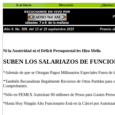
Ir al Inicio
Directorio
¿Quiénes
P
Año
9
. No.
50
9
. del 13 al 19 septiembre
201
5
Premio d
Ni la Austeridad ni el Déficit Presupuestal les Hizo Mella
SUBEN LOS SALARIAZOS DE FUNCION
*Además de que se Otorgan Pagos Millonarios Especiales Fuera de 
*También Recanalizan Ilegalmente Recursos de Otras Partidas para s
Comprobantes.
*Sólo en PEMEX Autorizan 90 millones de Pesos para Gastos Person
*Hasta Hoy Ningún Alto Funcionario Está en la Cárcel por Autorizar