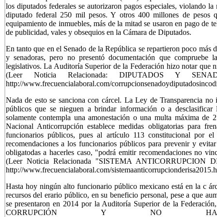
los diputados federales se autorizaron pagos especiales, violando la
diputado federal 250 mil pesos. Y otros 400 millones de pesos q
equipamiento de inmuebles, más de la mitad se usaron en pago de telef
de publicidad, vales y obsequios en la Cámara de Diputados.
En tanto que en el Senado de la República se repartieron poco más d
y senadoras, pero no presentó documentación que compruebe la 
legislativos. La Auditoría Superior de la Federación hizo notar que n
(Leer Noticia Relacionada: DIPUTADOS Y SE
http://www.frecuencialaboral.com/corrupcionsenadoydiputadosincod
Nada de esto se sanciona con cárcel. La Ley de Transparencia no in
públicos que se nieguen a brindar información o a desclasificar
solamente contempla una amonestación o una multa máxima de 25
Nacional Anticorrupción establece medidas obligatorias para fren
funcionarios públicos, pues al artículo 113 constitucional por e
recomendaciones a los funcionarios públicos para prevenir y evitar 
obligatodas a hacerles caso, "podrá emitir recomendaciones no vincu
(Leer Noticia Relacionada "SISTEMA ANTICORRUPCION
http://www.frecuencialaboral.com/sistemaanticorrupcionderisa2015.h
Hasta hoy ningún alto funcionario público mexicano está en la c árc
recursos del erario público, en su beneficio personal, pese a que 
se presentaron en 2014 por la Auditoría Superior de la Federación
CORRUPCIÓN Y NO HAY 