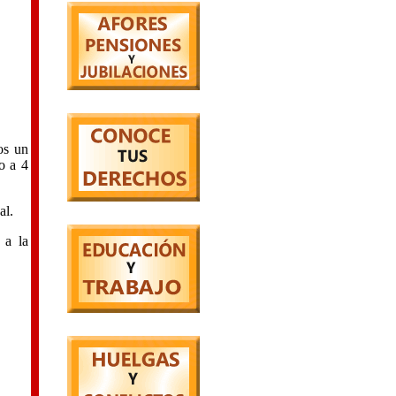
os un
o a 4
al.
 a la