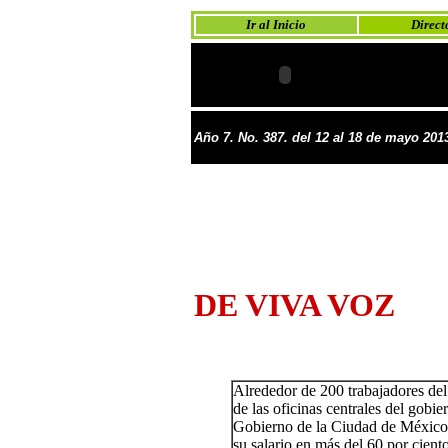
Ir al Inicio
Direct
Año 7.
No.
38
7
. del
12 al 18 de
mayo 201
DE VIVA VOZ
Alrededor de 200 trabajadores del 
de las oficinas centrales del gobi
Gobierno de la Ciudad de México, 
su salario en más del 60 por ciento