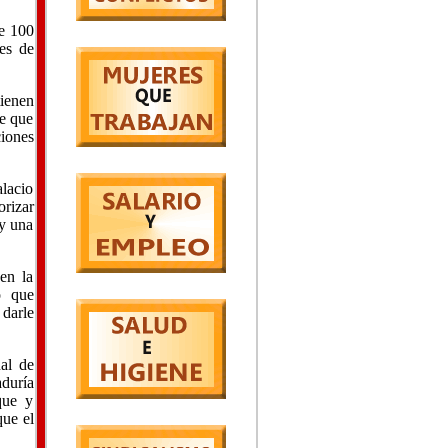
de 100
nes de
ienen
ne que
iones
alacio
orizar
ay una
en la
ó que
 darle
al de
duría
que y
que el