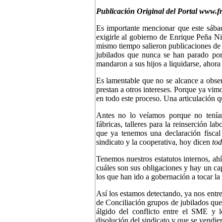
Publicación Original del Portal www.f
Es importante mencionar que este sába
exigirle al gobierno de Enrique Peña N
mismo tiempo salieron publicaciones de o
jubilados que nunca se han parado po
mandaron a sus hijos a liquidarse, ahora 
Es lamentable que no se alcance a observ
prestan a otros intereses. Porque ya vimo
en todo este proceso. Una articulación q
Antes no lo veíamos porque no tení
fábricas, talleres para la reinserción 
que ya tenemos una declaración fiscal
sindicato y la cooperativa, hoy dicen
to
Tenemos nuestros estatutos internos, ahí
cuáles son sus obligaciones y hay un ca
los que han ido a gobernación a tocar la
Así los estamos detectando, ya nos entr
de Conciliación grupos de jubilados que
álgido del conflicto entre el SME y l
disolución del sindicato y que se vendier