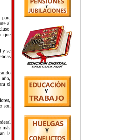
 para
nte al
cluso,
y que
l y se
etidas
rando
n año,
ra el
dores,
do son
ederal
to más
an la