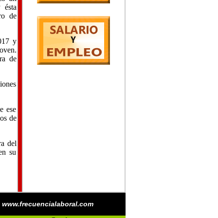
 ésta
ro de
017 y
joven.
ra de
ciones
e ese
nos de
ra del
en su
www.frecuencialaboral.com