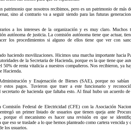
un patrimonio que nosotros recibimos, pero es un patrimonio de más 
nar, sino al contrario va a seguir siendo para las futuras generacio
rarios a los intereses de la organización y es muy claro. Muchos t
ión autónoma de justicia. La comisión autónoma tiene que actuar, tie
acer los procedimientos si alguno de ellos tiene que ver con sanc
stado haciendo movilizaciones. Hicimos una marcha importante hacia P
toridades de la Secretaria de Hacienda, porque es la que tiene que aut
l 50% de renta vitalicia a nuestros compañeros. Nos recibieron, ya h
de Hacienda.
 Administración y Enajenación de Bienes (SAE), porque no sabían 
de estos pagos. Tuvieron que traer a este funcionario y reconoci
l secretario de hacienda que faltaba esto. Al final hubo un acuerdo de
a Comisión Federal de Electricidad (CFE) con la Asociación Nacion
ntregó un primer listado de usuarios que tienen queja ante Procura
porque el mecanismo es hacer una revisión en que se identifi
a que eso se traslade a lo que hemos planteado como cartera vencida y 
e los usuarios.