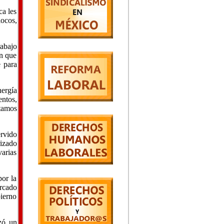
ca les
locos,
rabajo
an que
e para
nergía
entos,
tamos
ervido
rizado
varias
por la
ercado
bierno
zó un