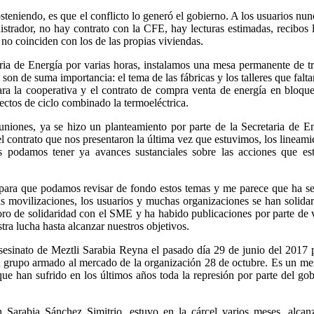
steniendo, es que el conflicto lo generó el gobierno. A los usuarios nun
strador, no hay contrato con la CFE, hay lecturas estimadas, recibos 
 no coinciden con los de las propias viviendas.
ria de Energía por varias horas, instalamos una mesa permanente de t
son de suma importancia: el tema de las fábricas y los talleres que falt
ara la cooperativa y el contrato de compra venta de energía en bloqu
yectos de ciclo combinado la termoeléctrica.
niones, ya se hizo un planteamiento por parte de la Secretaria de E
el contrato que nos presentaron la última vez que estuvimos, los lineami
 podamos tener ya avances sustanciales sobre las acciones que es
 para que podamos revisar de fondo estos temas y me parece que ha s
las movilizaciones, los usuarios y muchas organizaciones se han solida
oro de solidaridad con el SME y ha habido publicaciones por parte de 
ra lucha hasta alcanzar nuestros objetivos.
sesinato de Meztli Sarabia Reyna el pasado día 29 de junio del 2017 
n grupo armado al mercado de la organización 28 de octubre. Es un m
ue han sufrido en los últimos años toda la represión por parte del go
n Sarabia Sánchez Simitrio, estuvo en la cárcel varios meses, alcan