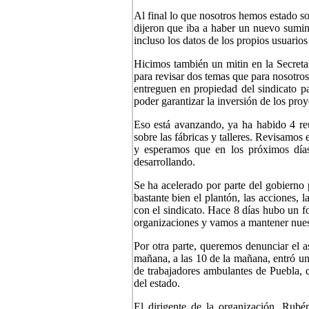
Al final lo que nosotros hemos estado so
dijeron que iba a haber un nuevo sumini
incluso los datos de los propios usuarios
Hicimos también un mitin en la Secreta
para revisar dos temas que para nosotros 
entreguen en propiedad del sindicato p
poder garantizar la inversión de los pro
Eso está avanzando, ya ha habido 4 reu
sobre las fábricas y talleres. Revisamos 
y esperamos que en los próximos días
desarrollando.
Se ha acelerado por parte del gobierno
bastante bien el plantón, las acciones, 
con el sindicato. Hace 8 días hubo un f
organizaciones y vamos a mantener nuest
Por otra parte, queremos denunciar el a
mañana, a las 10 de la mañana, entró u
de trabajadores ambulantes de Puebla, q
del estado.
El dirigente de la organización, Rubé