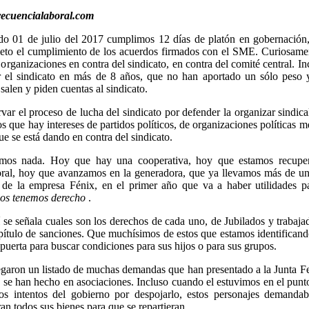
recuencialaboral.com
do 01 de julio del 2017 cumplimos 12 días de platón en gobernación,
ieto el cumplimiento de los acuerdos firmados con el SME. Curiosame
rganizaciones en contra del sindicato, en contra del comité central. In
r el sindicato en más de 8 años, que no han aportado un sólo peso 
salen y piden cuentas al sindicato.
ar el proceso de lucha del sindicato por defender la organizar sindica
s que hay intereses de partidos políticos, de organizaciones políticas m
ue se está dando en contra del sindicato.
amos nada. Hoy que hay una cooperativa, hoy que estamos recupe
laboral, hoy que avanzamos en la generadora, que ya llevamos más de u
 de la empresa Fénix, en el primer año que va a haber utilidades pa
dos tenemos derecho
.
 se señala cuales son los derechos de cada uno, de Jubilados y trabaja
pítulo de sanciones. Que muchísimos de estos que estamos identifican
 puerta para buscar condiciones para sus hijos o para sus grupos.
egaron un listado de muchas demandas que han presentado a la Junta F
 se han hecho en asociaciones. Incluso cuando el estuvimos en el pun
os intentos del gobierno por despojarlo, estos personajes demandab
an todos sus bienes para que se repartieran.