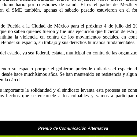
 domiciliario por cuestiones de salud. Él es el padre de Meztli y
con el SME también, apenas el sábado pasado estuvieron en el fo
 de Puebla a la Ciudad de México para el próximo 4 de julio del 2
 que no saben quiénes fueron y fue una ejecución que hicieron de esta 
tinúa la violencia en contra de los movimientos sociales, en cont
efender su espacio, su trabajo y sus derechos humanos fundamentales.
l estado, ya sea federal, estatal, municipal en contra de las organiza
iendo su espacio porque el gobierno pretende quitarles el espacio d
 desde hace muchísimos años. Se han mantenido en resistencia y algu
n la cárcel.
s importante la solidaridad y el sindicato levanta esta protesta en cont
los hechos que se encarcele a los culpables y vamos a participar 
Premio de Comunicación Alternativa