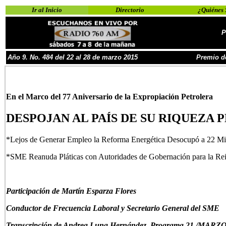
Ir al Inicio
Directorio
¿Quiénes
P
Año
9
. No.
4
8
4 del 22 al 28 de marzo
201
5
Premio d
En el Marco del 77 Aniversario de la Expropiación Petrolera
DESPOJAN AL PAÍS DE SU RIQUEZA
*Lejos de Generar Empleo la Reforma Energética Desocupó a 22 Mil
*SME Reanuda Pláticas con Autoridades de Gobernación para la Rei
Participación de
Martín Esparza Flores
Conductor de Frecuencia Laboral
y Secretario General del SME
Transcripción de Andrea Luna Hernández, Programa 21 /MARZO