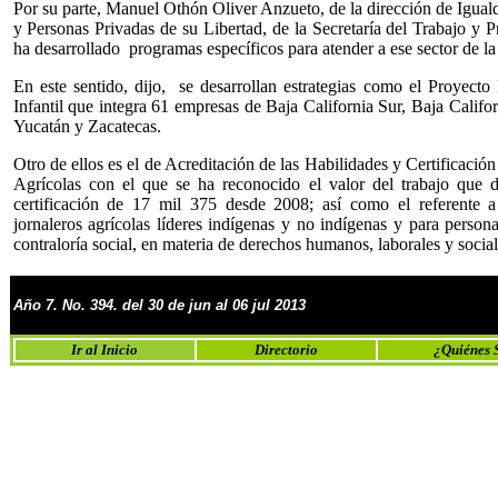
Por su parte, Manuel Othón Oliver Anzueto, de la dirección de Igual
y Personas Privadas de su Libertad, de la Secretaría del Trabajo y P
ha desarrollado programas específicos para atender a ese sector de la
En este sentido, dijo, se desarrollan estrategias como el Proyecto
Infantil que integra 61 empresas de Baja California Sur, Baja Califor
Yucatán y Zacatecas.
Otro de ellos es el de Acreditación de las Habilidades y Certificaci
Agrícolas con el que se ha reconocido el valor del trabajo que d
certificación de 17 mil 375 desde 2008; así como el referente a 
jornaleros agrícolas líderes indígenas y no indígenas y para perso
contraloría social, en materia de derechos humanos, laborales y social
Año 7.
No.
3
94
. del
30
de jun al
06
jul
2013
a
a
a
a
a
ab
Ir al Inicio
Directorio
¿Quiénes