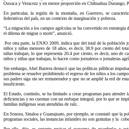
Oaxaca y Veracruz y en menor proporción en Chihuahua Durango, Pu
En particular, la región de la montaña, en Guerrero, se caracter
federativas del país, en un contexto de marginación y pobreza.
“La migración a los campos agrícolas se ha convertido en estrategia 
el dilema de migrar o morir”, anunció.
Por otra parte, la ENJO 2009, indica que del total de la población j
niños y niñas menores de 18 años, es decir, 38.9 por ciento del tota
niñas trabajan, lo que representa 20.4 por ciento, es decir, uno de ca
niños y niñas que trabajan, lo hacen como jornaleros o jornaleras agrí
Sin embargo, Abel Barrera destacó que las políticas públicas impuls
problema se resuelve prohibiendo el regreso de los niños a los campos
sus padres siga sin ser remunerador y que no se amplié la red de estan
insuficiente.
El Estado, continúo, se ha limitado a crear programas para atender l
deficiencias y no cuentan con un enfoque integral, por lo que se impi
familias indígenas sean atendidas de raíz.
En Sonora, Sinaloa y Guanajuato, por ejemplo, se constató que la pob
programas sociales, las instancias infantiles no son gratuitas y la cob
Por ello, dijo, es urgente revisar el esquema de guarderías y esta