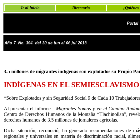
Ir al Inicio
Directorio
¿Quiénes
Portal
Año 7.
No.
3
94
. del
30
de jun al
06
jul
2013
a
a
a
a
a
ab
3.5 millones de migrantes indígenas son explotados su Propio Paí
INDÍGENAS EN EL SEMIESCLAVISMO
*Sobre Explotados y sin Seguridad Social 9 de Cada 10 Trabajadores
Al presentar el informe
Migrantes Somos y en el Camino An
Centro de Derechos Humanos de la Montaña “Tlachinollan”, reveló es
derechos humanos de 3.5 millones de jornaleros agrícolas.
Dicha situación, reconoció, ha generado recomendaciones de m
regionales y universales en materia de discriminación racial, alim