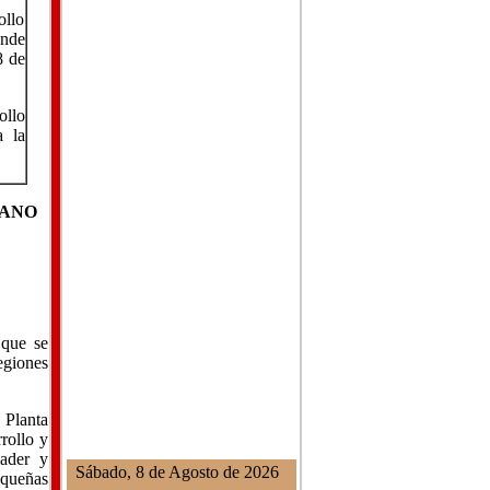
ollo
onde
8 de
ollo
a la
CANO
 que se
egiones
 Planta
rollo y
Sader y
Sábado, 8 de Agosto de 2026
equeñas