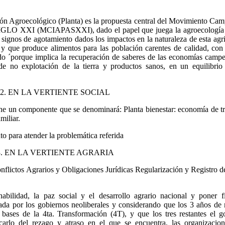
ión Agroecológico (Planta) es la propuesta central del Movimiento Cam
SIGLO XXI (MCIAPASXXI), dado el papel que juega la agroecología 
s signos de agotamiento dados los impactos en la naturaleza de esta agr
 y que produce alimentos para las población carentes de calidad, con 
odo ´porque implica la recuperación de saberes de las economías campe
e no explotación de la tierra y productos sanos, en un equilibrio
2. EN LA VERTIENTE SOCIAL
e un componente que se denominará: Planta bienestar: economía de tr
miliar.
o para atender la problemática referida
3. EN LA VERTIENTE AGRARIA
flictos Agrarios y Obligaciones Jurídicas Regularización y Registro d
abilidad, la paz social y el desarrollo agrario nacional y poner f
rada por los gobiernos neoliberales y considerando que los 3 años de 
s bases de la 4ta. Transformación (4T), y que los tres restantes el g
carlo del rezago y atraso en el que se encuentra, las organizacio