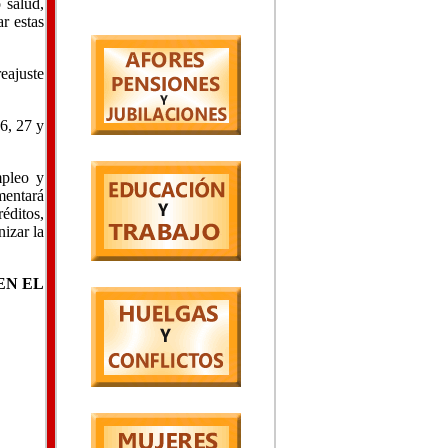
 salud,
r estas
eajuste
6, 27 y
mpleo y
omentará
éditos,
nizar la
EN EL