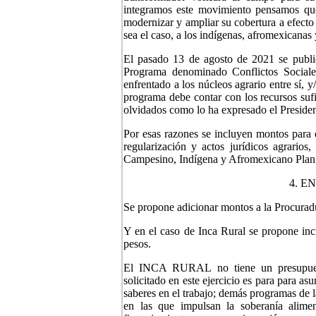
integramos este movimiento pensamos que 
modernizar y ampliar su cobertura a efecto 
sea el caso, a los indígenas, afromexicanas 
El pasado 13 de agosto de 2021 se public
Programa denominado Conflictos Sociale
enfrentado a los núcleos agrario entre sí, y
programa debe contar con los recursos sufic
olvidados como lo ha expresado el Presiden
Por esas razones se incluyen montos para e
regularización y actos jurídicos agrario
Campesino, Indígena y Afromexicano Pl
4. E
Se propone adicionar montos a la Procuradu
Y en el caso de Inca Rural se propone inc
pesos.
El INCA RURAL no tiene un presupuesto
solicitado en este ejercicio es para para a
saberes en el trabajo; demás programas de l
en las que impulsan la soberanía alimenta