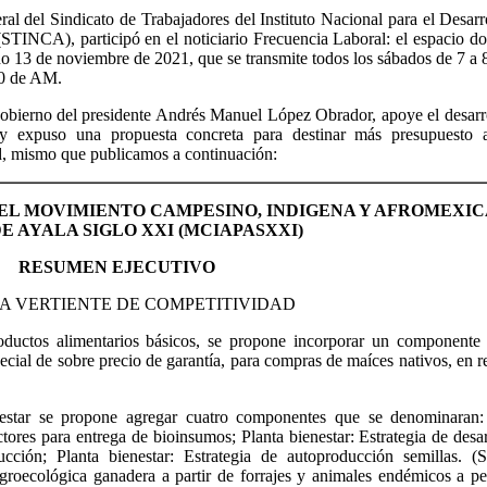
al del Sindicato de Trabajadores del Instituto Nacional para el Desarr
STINCA), participó en el noticiario Frecuencia Laboral: el espacio d
ado 13 de noviembre de 2021, que se transmite todos los sábados de 7 a 
60 de AM.
gobierno del presidente Andrés Manuel López Obrador, apoye el desarr
y expuso una propuesta concreta para destinar más presupuesto 
ad, mismo que publicamos a continuación:
 DEL MOVIMIENTO CAMPESINO, INDIGENA Y AFROMEXI
E AYALA SIGLO XXI (MCIAPASXXI)
RESUMEN EJECUTIVO
 LA VERTIENTE DE COMPETITIVIDAD
oductos alimentarios básicos, se propone incorporar un componente
ecial de sobre precio de garantía, para compras de maíces nativos, en r
.
estar se propone agregar cuatro componentes que se denominaran:
ores para entrega de bioinsumos; Planta bienestar: Estrategia de desar
cción; Planta bienestar: Estrategia de autoproducción semillas. (
groecológica ganadera a partir de forrajes y animales endémicos a p