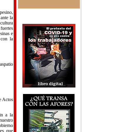
pesino,
ante la
icultura
fuertes
sinas e
 con la
aspatio
e Actos
in a la
nuestro
obierno
nes que