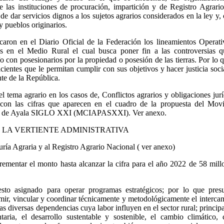
las instituciones de procuración, impartición y de Registro Agrari
de dar servicios dignos a los sujetos agrarios considerados en la ley y
y pueblos originarios.
aron en el Diario Oficial de la Federación los lineamientos Operati
s en el Medio Rural el cual busca poner fin a las controversias 
/o con posesionarios por la propiedad o posesión de las tierras. Por lo 
ientes que le permitan cumplir con sus objetivos y hacer justicia socia
te de la República.
l tema agrario en los casos de, Conflictos agrarios y obligaciones jurí
s, con las cifras que aparecen en el cuadro de la propuesta del Mov
an de Ayala SIGLO XXI (MCIAPASXXI). Ver anexo.
N LA VERTIENTE ADMINISTRATIVA
ría Agraria y al Registro Agrario Nacional ( ver anexo)
rementar el monto hasta alcanzar la cifra para el año 2022 de 58 mill
 asignado para operar programas estratégicos; por lo que pres
sumir, vincular y coordinar técnicamente y metodológicamente el interca
as diversas dependencias cuya labor influyen en el sector rural; princi
ria, el desarrollo sustentable y sostenible, el cambio climático, c