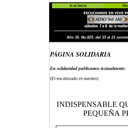
Ir al Inicio
Dir
Año 16. No.825. del 15 al 21 novi
PÁGINA SOLIDARIA
En solidaridad publicamos textualmente:
(El encabezado es nuestro)
INDISPENSABLE QU
PEQUEÑA P