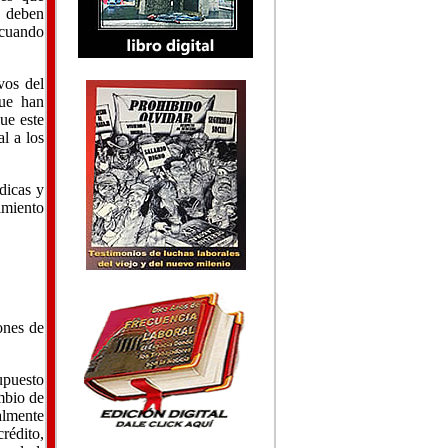
o deben
, cuando
vos del
que han
que este
l a los
dicas y
imiento
ones de
upuesto
mbio de
palmente
rédito,