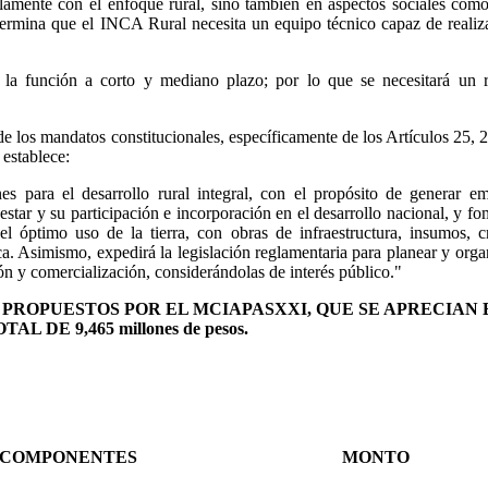
olamente con el enfoque rural, sino también en aspectos sociales como
termina que el INCA Rural necesita un equipo técnico capaz de realiza
r la función a corto y mediano plazo; por lo que se necesitará un r
 los mandatos constitucionales, específicamente de los Artículos 25, 2
 establece:
s para el desarrollo rural integral, con el propósito de generar e
estar y su participación e incorporación en el desarrollo nacional, y f
el óptimo uso de la tierra, con obras de infraestructura, insumos, cr
ica. Asimismo, expedirá la legislación reglamentaria para planear y orga
ón y comercialización, considerándolas de interés público."
PROPUESTOS POR EL MCIAPASXXI, QUE SE APRECIAN 
DE 9,465 millones de pesos.
COMPONENTES
MONTO