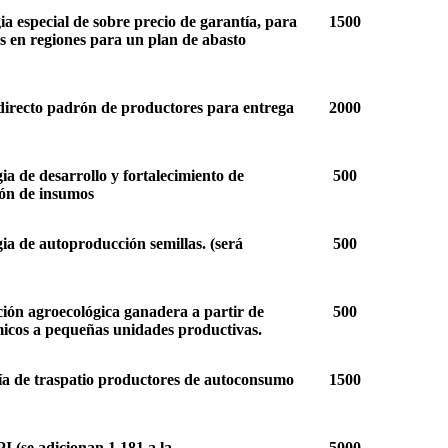
ia especial de sobre precio de garantía, para
1500
s en regiones para un plan de abasto
directo padrón de productores para entrega
2000
ia de desarrollo y fortalecimiento de
500
ón de insumos
gia de autoproducción semillas. (será
500
ción agroecológica ganadera a partir de
500
micos a pequeñas unidades productivas.
ía de traspatio productores de autoconsumo
1500
I (se adicionan 1,181 a la
5000