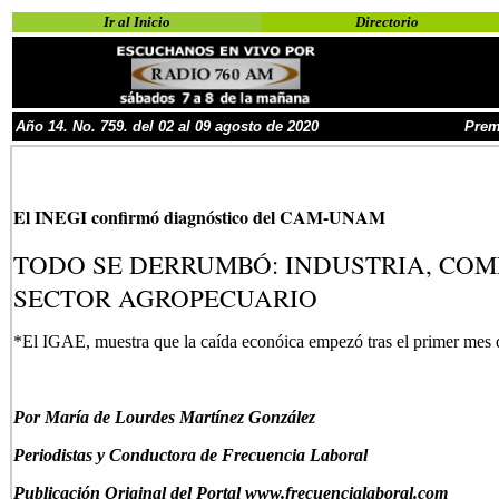
Ir al Inicio
Directorio
Año
1
4
.
No.
759. del
02
al 09 agosto
de 2020
Prem
El INEGI confirmó diagnóstico del CAM-UNAM
TODO SE DERRUMBÓ: INDUSTRIA, COME
SECTOR AGROPECUARIO
*El IGAE, muestra que la caída econóica empezó tras el primer me
P
or María de Lourdes Martínez González
Periodistas y Conductora de Frecuencia Laboral
Publicación Original del Portal www.frecuencialaboral.com