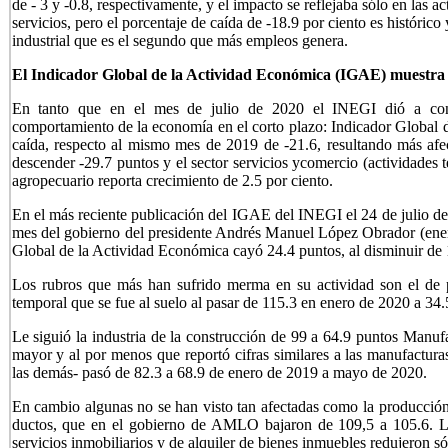
de - 3 y -0.8, respectivamente, y el impacto se reflejaba sólo en las ac
servicios, pero el porcentaje de caída de -18.9 por ciento es histórico 
industrial que es el segundo que más empleos genera.
El Indicador Global de la Actividad Económica (IGAE) muestra p
En tanto que en el mes de julio de 2020 el INEGI dió a cono
comportamiento de la economía en el corto plazo: Indicador Global
caída, respecto al mismo mes de 2019 de -21.6, resultando más afect
descender -29.7 puntos y el sector servicios ycomercio (actividades t
agropecuario reporta crecimiento de 2.5 por ciento.
En el más reciente publicación del IGAE del INEGI el 24 de julio de
mes del gobierno del presidente Andrés Manuel López Obrador (ener
Global de la Actividad Económica cayó 24.4 puntos, al disminuir de 
Los rubros que más han sufrido merma en su actividad son el de p
temporal que se fue al suelo al pasar de 115.3 en enero de 2020 a 34
Le siguió la industria de la construcción de 99 a 64.9 puntos Manuf
mayor y al por menos que reportó cifras similares a las manufacturas
las demás- pasó de 82.3 a 68.9 de enero de 2019 a mayo de 2020.
En cambio algunas no se han visto tan afectadas como la producción 
ductos, que en el gobierno de AMLO bajaron de 109,5 a 105.6. La 
servicios inmobiliarios y de alquiler de bienes inmuebles redujeron s