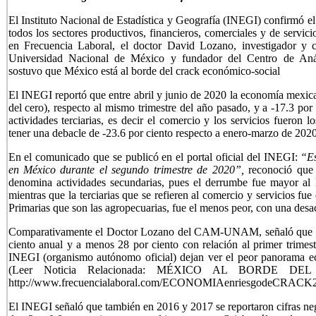
El Instituto Nacional de Estadística y Geografía (INEGI) confirmó e
todos los sectores productivos, financieros, comerciales y de servic
en Frecuencia Laboral, el doctor David Lozano, investigador y 
Universidad Nacional de México y fundador del Centro de Aná
sostuvo que México está al borde del crack económico-social
El INEGI reportó que entre abril y junio de 2020 la economía mexic
del cero), respecto al mismo trimestre del año pasado, y a -17.3 por 
actividades terciarias, es decir el comercio y los servicios fueron 
tener una debacle de -23.6 por ciento respecto a enero-marzo de 2020
En el comunicado que se publicó en el portal oficial del INEGI:
“Es
en México durante el segundo trimestre de 2020”,
reconoció que 
denomina actividades secundarias, pues el derrumbe fue mayor al l
mientras que la terciarias que se refieren al comercio y servicios f
Primarias que son las agropecuarias, fue el menos peor, con una desa
Comparativamente el Doctor Lozano del CAM-UNAM, señaló que el
ciento anual y a menos 28 por ciento con relación al primer trimestr
INEGI (organismo autónomo oficial) dejan ver el peor panorama ec
(Leer Noticia Relacionada: MÉXICO AL BORDE D
http://www.frecuencialaboral.com/ECONOMIAenriesgodeCRACK2
El INEGI señaló que también en 2016 y 2017 se reportaron cifras neg