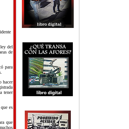
sidente
ley del
neas de
có para
.
o hacer
istrada
a tener
 que es
ara que
 muchos