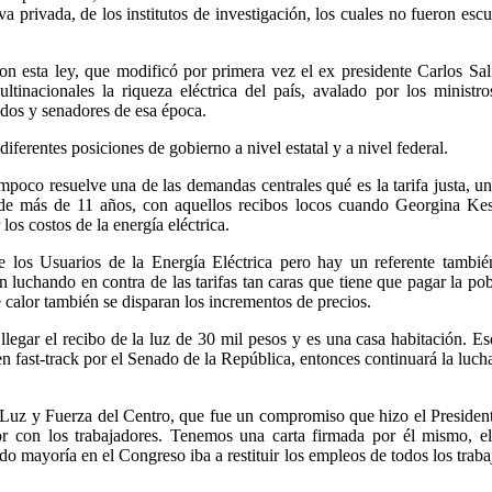
iva privada, de los institutos de investigación, los cuales no fueron es
on esta ley, que modificó por primera vez el ex presidente Carlos Sal
ltinacionales la riqueza eléctrica del país, avalado por los ministro
dos y senadores de esa época.
ferentes posiciones de gobierno a nivel estatal y a nivel federal.
poco resuelve una de las demandas centrales qué es la tarifa justa, una
 de más de 11 años, con aquellos recibos locos cuando Georgina Kes
os costos de la energía eléctrica.
los Usuarios de la Energía Eléctrica pero hay un referente tambié
 luchando en contra de las tarifas tan caras que tiene que pagar la pob
calor también se disparan los incrementos de precios.
legar el recibo de la luz de 30 mil pesos y es una casa habitación. Es
 fast-track por el Senado de la República, entonces continuará la lucha
 Luz y Fuerza del Centro, que fue un compromiso que hizo el President
 con los trabajadores. Tenemos una carta firmada por él mismo, e
do mayoría en el Congreso iba a restituir los empleos de todos los trab