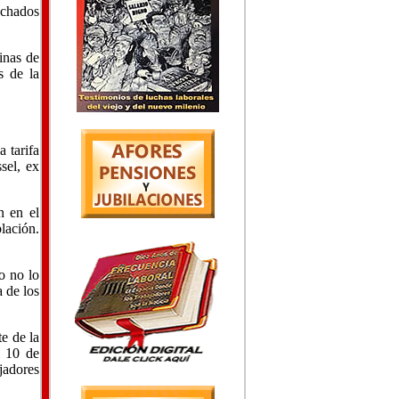
cuchados
inas de
s de la
 tarifa
sel, ex
n en el
lación.
o no lo
 de los
e de la
l 10 de
ajadores