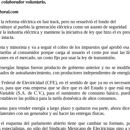
 colaborador voluntario,
aboral.com
a reforma eléctrica en fast track, pero no resuelvió el fondo del
estituye al pueblo la generación eléctrica como un asunto de seguridad
 la industria eléctrica y mantiene la iniciativa de ley que hizo el ex pre
intacta.
sta y minorista y va a seguir el cobro de los impuestos qué aprobó esa 
tarifas al consumidor porque carga al usuario el costo por usar las lí
iones en el mercado, un costo fijo por usar la ley de transmisión.
energías limpias fueron producto de gobierno anterior y no se modifi
ados de autoabastecimiento, con productores independientes de energía
 Federal de Electricidad (CFE), en el sentido de que ya no es necesari
o, para que esta empresa que se dice que es del Estado y que está reg
riable (S.A. de C.V.), para el suministro de consumo básico, pued
establecer las política para la tarifa doméstica de altos consumos.
stas para vender energía a largo plazo y quitaron esa parte, ahora dice
aterales con un generador y así hacer las entregas físicas.
e el esquema del parlamento abierto tiene que cambiar su formato, p
especialistas, no sólo del Sindicato Mexicano de Electricistas sino a