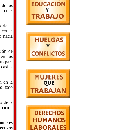
a de los
al en el
s de la
 con el
o hacia
sión de
 en los
ro para
casi la
n en la
io, todo
s de la
ipación
mujeres
ectivos