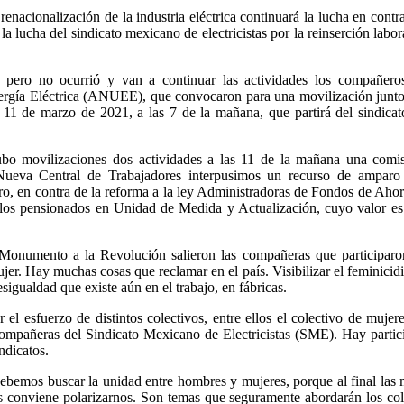
renacionalización de la industria eléctrica continuará la lucha en contr
á la lucha del sindicato mexicano de electricistas por la reinserción labor
pero no ocurrió y van a continuar las actividades los compañero
ergía Eléctrica (ANUEE), que convocaron para una movilización junto
a 11 de marzo de 2021, a las 7 de la mañana, que partirá del sindicat
bo movilizaciones dos actividades a las 11 de la mañana una comi
 Nueva Central de Trabajadores interpusimos un recurso de amparo
aro, en contra de la reforma a la ley Administradoras de Fondos de Ahor
 los pensionados en Unidad de Medida y Actualización, cuyo valor es 
l Monumento a la Revolución salieron las compañeras que participaro
jer. Hay muchas cosas que reclamar en el país. Visibilizar el feminicid
esigualdad que existe aún en el trabajo, en fábricas.
l esfuerzo de distintos colectivos, entre ellos el colectivo de mujere
ompañeras del Sindicato Mexicano de Electricistas (SME). Hay partic
ndicatos.
debemos buscar la unidad entre hombres y mujeres, porque al final las 
 conviene polarizarnos. Son temas que seguramente abordarán los col