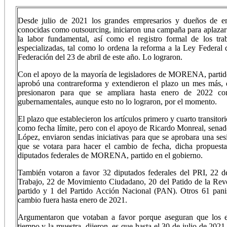
Desde julio de 2021 los grandes empresarios y dueños de e
conocidas como outsourcing, iniciaron una campaña para aplazar 
la labor fundamental, así como el registro formal de los trab
especializadas, tal como lo ordena la reforma a la Ley Federal 
Federación del 23 de abril de este año. Lo lograron.
Con el apoyo de la mayoría de legisladores de MORENA, partido e
aprobó una contrareforma y extendieron el plazo un mes más,
presionaron para que se ampliara hasta enero de 2022 co
gubernamentales, aunque esto no lo lograron, por el momento.
El plazo que establecieron los artículos primero y cuarto transitor
como fecha límite, pero con el apoyo de Ricardo Monreal, sen
López, enviaron sendas iniciativas para que se aprobara una se
que se votara para hacer el cambio de fecha, dicha propuest
diputados federales de MORENA, partido en el gobierno.
También votaron a favor 32 diputados federales del PRI, 22 de
Trabajo, 22 de Movimiento Ciudadano, 20 del Patido de la Revo
partido y 1 del Partido Acción Nacional (PAN). Otros 61 pani
cambio fuera hasta enero de 2021.
Argumentaron que votaban a favor porque aseguran que los em
tiempo y la muestra, dijeron, es que hasta el 30 de julio de 202