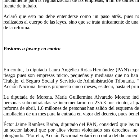
inicialmente para la regularización de las empresas, a fin de darles m
fuente de trabajo.
Aclaró que esto no debe entenderse como un paso atrás, pues n
realizados al cuerpo de las leyes, sino que se trata únicamente de un
de la reforma.
Posturas a favor y en contra
En contra, la diputada Laura Angélica Rojas Hernández (PAN) expre
riesgo pues son empresas micro, pequeñas y medianas que no han po
Trabajo, el Seguro Social y Servicio de Administración Tributaria. 
Acción Nacional hemos propuesto cinco meses, es decir, hasta el pri
La diputada de Morena, María Guillermina Alvarado Moreno indi
personas subcontratadas se incrementaron en 235.3 por ciento, al p
reforma de abril, 1.6 millones de personas han salido del esquema d
ampliación de un mes para la entrada en vigor del decreto, pues benef
Éctor Jaime Ramírez Barba, diputado del PAN, consideró que las modi
un sector laboral que por años vieron violentado sus derechos; no 
otorgando. “Por ello, Acción Nacional votará en contra del dictamen”