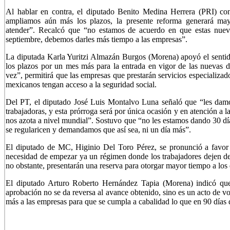
Al hablar en contra, el diputado Benito Medina Herrera (PRI) con
ampliamos aún más los plazos, la presente reforma generará may
atender”. Recalcó que “no estamos de acuerdo en que estas nueva
septiembre, debemos darles más tiempo a las empresas”.
La diputada Karla Yuritzi Almazán Burgos (Morena) apoyó el sentid
los plazos por un mes más para la entrada en vigor de las nuevas d
vez”, permitirá que las empresas que prestarán servicios especializ
mexicanos tengan acceso a la seguridad social.
Del PT, el diputado José Luis Montalvo Luna señaló que “les damo
trabajadoras, y esta prórroga será por única ocasión y en atención a
nos azota a nivel mundial”. Sostuvo que “no les estamos dando 30 dí
se regularicen y demandamos que así sea, ni un día más”.
El diputado de MC, Higinio Del Toro Pérez, se pronunció a favor d
necesidad de empezar ya un régimen donde los trabajadores dejen de 
no obstante, presentarán una reserva para otorgar mayor tiempo a los
El diputado Arturo Roberto Hernández Tapia (Morena) indicó que 
aprobación no se da reversa al avance obtenido, sino es un acto de vo
más a las empresas para que se cumpla a cabalidad lo que en 90 días d