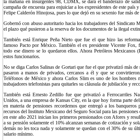
la mañana en insurgentes 98, CDMX, se dará el banderazo de salida
campaña de encuesta para enjuiciar a los expresidentes de este país y
Felipe Calderón Hinojosa, pues lo que dejó en su sexenio fue más de
Gobernó con abuso autoritario hacia los trabajadores del Sindicato 
el plazo qué pusieron a la reserva de los documentos de la ilegal ext
También está Enrique Peña Nieto que fue el que hizo las reforma
famoso Pacto por México. También el ex presidente Vicente Fox, fu
todo ese dinero se lo quedaron ellos. Ahora Petróleos Mexicanos (P
estos funcionarios.
No se diga Carlos Salinas de Gortari que fue el que privatizó más d
pasaron a manos de privados, cercanos a él y que se convirtiero
Teléfonos de México y ahora Carlos Slim es uno de los hombres m
trabajadores telefonistas para quitarles su cláusula de jubilación y reco
También está Ernesto Zedillo fue que privatizó a Ferrocarriles N
Unidos, a una empresa de Kansas City, en la que hoy forma parte del
en materia de pensiones recordemos que entregó a los banqueros pr
recursos del Instituto Mexicano del Seguro Social para las pensiones 
en este año 2021 inician los primeros pensionados con Afores y resul
a su pensión solamente el 10% alcanzan semanas de cotización y sol
demás no les toca nada y solamente se quedan con el 30% de su últi
salario mínimo.