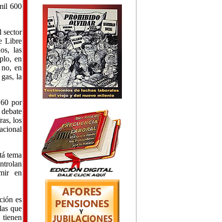
mil 600
l sector
e Libre
s, las
plo, en
 no, en
gas, la
 60 por
 debate
as, los
acional
tá tema
ntrolan
umir en
ción es
las que
 tienen