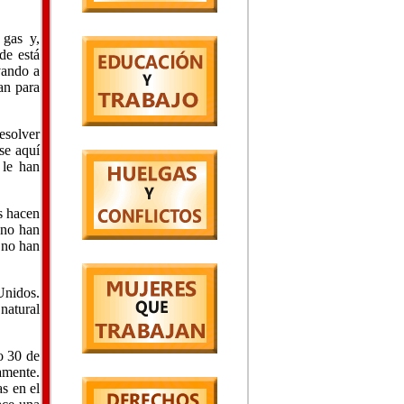
 gas y,
de está
vando a
an para
esolver
se aquí
 le han
s hacen
 no han
 no han
Unidos.
natural
o 30 de
amente.
s en el