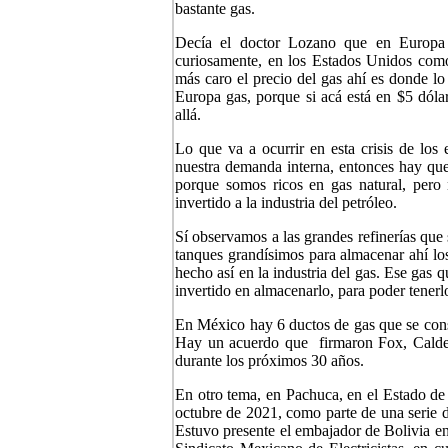
bastante gas.
Decía el doctor Lozano que en Europa s
curiosamente, en los Estados Unidos como
más caro el precio del gas ahí es donde l
Europa gas, porque si acá está en $5 dóla
allá.
Lo que va a ocurrir en esta crisis de los
nuestra demanda interna, entonces hay que
porque somos ricos en gas natural, pero
invertido a la industria del petróleo.
Sí observamos a las grandes refinerías qu
tanques grandísimos para almacenar ahí lo
hecho así en la industria del gas. Ese gas 
invertido en almacenarlo, para poder tenerl
En México hay 6 ductos de gas que se cons
Hay un acuerdo que firmaron Fox, Calder
durante los próximos 30 años.
En otro tema, en Pachuca, en el Estado de
octubre de 2021, como parte de una serie d
Estuvo presente el embajador de Bolivia e