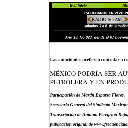
Ir al Inicio
Dir
Año 16. No.823. del 01 al 07 novie
Las autoridades prefieren contratar a t
MÉXICO PODRÍA SER AU
PETROLERA Y EN PROD
Participación de Martín Esparza Flores,
Secretario General del Sindicato Mexicano
Transcripción de Antonio Peregrino Rojo,
publicacion original de www.frecuencial