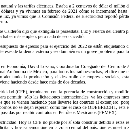
natural y las tarifas eléctricas. Estaba a 2 centavos de dólar el milló
5 dólares y ya vivimos en febrero de 2021 cómo se incrementó hasta
de luz, ya vimos que la Comisión Federal de Electricidad reportó pérdi
ento.
pe Calderón dijo que extinguía la paraestatal Luz y Fuerza del Centro p
ba a haber más empleo, pero nada de eso sucedió.
esupuesto de egresos para el ejercicio del 2022 se están etiquetando c
ntereses de la deuda externa y eso también es un grave problema para to
or en Economía, David Lozano, Coordinador Colegiado del Centro de A
onal Autónoma de México, para todos los radioescuchas, él dice que el
n alentando la producción y el desarrollo de empresas sociales, esta
 viene haciendo desde hace más de dos décadas.
ricidad (CFE), terminaron con la gerencia de construcción y modific
ra permitir sólo las licitaciones internacionales, ya las empresas me
os que se vienen haciendo para llevarse los contrato al extranjero, por
sobornos no se dejan esperar, como fue el caso de ODEBRECHT, esta 
es pasadas por recibir contratos en Petróleos Mexicanos (PEMEX).
tricidad. Hoy la CFE no puede por sí sola construir debido a estas r
 licitar y hoy sabemos que en la zona central del país, que es nuestra 