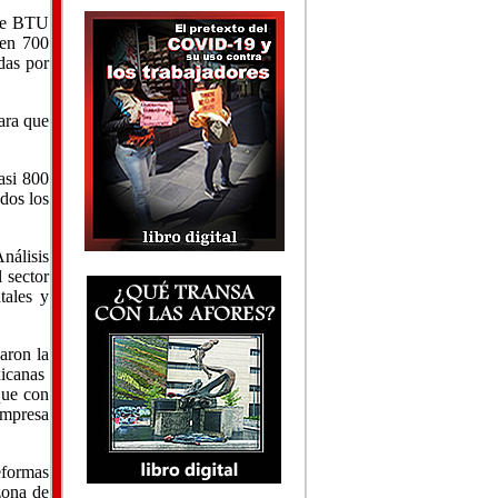
n de BTU
 en 700
das por
ara que
asi 800
dos los
nálisis
 sector
tales y
aron la
xicanas
que con
empresa
eformas
zona de