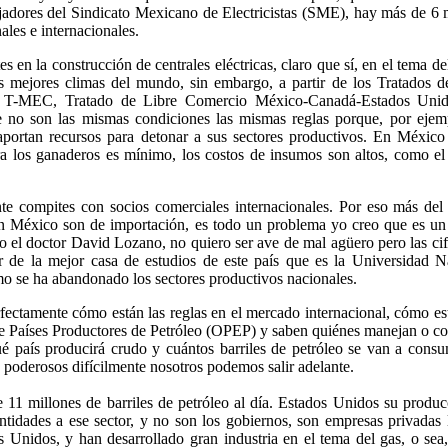
ajadores del Sindicato Mexicano de Electricistas (SME), hay más de 6 
ales e internacionales.
 en la construcción de centrales eléctricas, claro que sí, en el tema de
s mejores climas del mundo, sin embargo, a partir de los Tratados d
 T-MEC, Tratado de Libre Comercio México-Canadá-Estados Unido
e no son las mismas condiciones las mismas reglas porque, por ejem
portan recursos para detonar a sus sectores productivos. En México
ra los ganaderos es mínimo, los costos de insumos son altos, como el 
te compites con socios comerciales internacionales. Por eso más del
n México son de importación, es todo un problema yo creo que es un
o el doctor David Lozano, no quiero ser ave de mal agüero pero las cifr
r de la mejor casa de estudios de este país que es la Universidad N
e ha abandonado los sectores productivos nacionales.
ctamente cómo están las reglas en el mercado internacional, cómo es
de Países Productores de Petróleo (OPEP) y saben quiénes manejan o co
 país producirá crudo y cuántos barriles de petróleo se van a cons
s poderosos difícilmente nosotros podemos salir adelante.
11 millones de barriles de petróleo al día. Estados Unidos su produc
ntidades a ese sector, y no son los gobiernos, son empresas privadas 
s Unidos, y han desarrollado gran industria en el tema del gas, o sea,