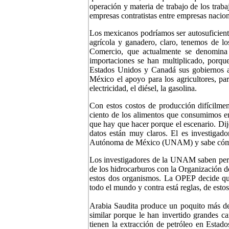
operación y materia de trabajo de los trab
empresas contratistas entre empresas nacion
Los mexicanos podríamos ser autosuficientes
agrícola y ganadero, claro, tenemos de lo
Comercio, que actualmente se denomina
importaciones se han multiplicado, porqu
Estados Unidos y Canadá sus gobiernos a
México el apoyo para los agricultores, pa
electricidad, el diésel, la gasolina.
Con estos costos de producción difícilmen
ciento de los alimentos que consumimos e
que hay que hacer porque el escenario. Dij
datos están muy claros. El es investigado
Autónoma de México (UNAM) y sabe cómo s
Los investigadores de la UNAM saben perfe
de los hidrocarburos con la Organización 
estos dos organismos. La OPEP decide qué
todo el mundo y contra está reglas, de esto
Arabia Saudita produce un poquito más de 
similar porque le han invertido grandes ca
tienen la extracción de petróleo en Estado