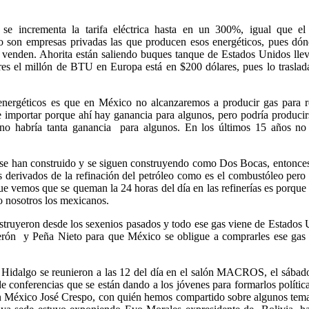
e incrementa la tarifa eléctrica hasta en un 300%, igual que el
 son empresas privadas las que producen esos energéticos, pues dón
o venden. Ahorita están saliendo buques tanque de Estados Unidos lle
res el millón de BTU en Europa está en $200 dólares, pues lo traslad
 energéticos es que en México no alcanzaremos a producir gas para r
 importar porque ahí hay ganancia para algunos, pero podría producir
 no habría tanta ganancia para algunos. En los últimos 15 años no
e se han construido y se siguen construyendo como Dos Bocas, entonce
s derivados de la refinación del petróleo como es el combustóleo pero
que vemos que se queman la 24 horas del día en las refinerías es porque
o nosotros los mexicanos.
truyeron desde los sexenios pasados y todo ese gas viene de Estados 
ón y Peña Nieto para que México se obligue a comprarles ese gas 
 Hidalgo se reunieron a las 12 del día en el salón MACROS, el sábad
e conferencias que se están dando a los jóvenes para formarlos polític
n México José Crespo, con quién hemos compartido sobre algunos tema