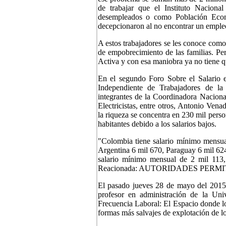
de trabajar que el Instituto Nacion
desempleados o como Población Econ
decepcionaron al no encontrar un emple
A estos trabajadores se les conoce com
de empobrecimiento de las familias. 
Activa y con esa maniobra ya no tiene qu
En el segundo Foro Sobre el Salario 
Independiente de Trabajadores de la
integrantes de la Coordinadora Nacion
Electricistas, entre otros, Antonio Ve
la riqueza se concentra en 230 mil pers
habitantes debido a los salarios bajos.
"Colombia tiene salario mínimo mensual
Argentina 6 mil 670, Paraguay 6 mil 624
salario mínimo mensual de 2 mil 113,
Reacionada: AUTORIDADES PERM
El pasado jueves 28 de mayo del 2015 
profesor en administración de la Un
Frecuencia Laboral: El Espacio donde los
formas más salvajes de explotación de lo