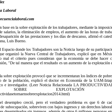
lez
ia Laboral
recuencialaboral.com
base en la sobre explotación de los trabajadores, mediante la imposic
de salarios, la eliminación de empleos, el aumento de las horas de trab
esaparición de las prestaciones y los días de descanso, afirmó el cated
ana, Luis Bueno.
l Espacio donde los Trabajadores son la Noticia luego de su participac
que organizó la Nueva Central de Trabajadores, explicó que en Méxi
o mal el criterio pues consideran que la economía se debe hacer cr
ón, "De tal manera que el resultado es un aumento de la explotación 
 la sobre explotación provocó que se incrementaran los índices de pobr
nto de la población, explicó el doctor en Economía de la UAM-Iztap
co e investigador.
(Leer Noticia Relacionada LA PRODUCTIVID
BRE EXPLOTACIÓN lin
ctividasetornaensobreexplotacion2014.html)
e el desempleo creció, pero el verdadero problema es que 6 de ca
 de subocupación, sobreviven con bajos ingresos y sin derechos labora
s desempleados sin ingresos, además de otros 6 millones personas e