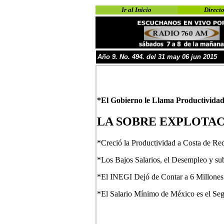
Ir al Inicio
Directo
Año
9
. No.
4
94. del 31 may 06 jun
201
5
*El Gobierno le Llama Productivida
LA SOBRE EXPLOTAC
*Creció la Productividad a Costa de Red
*Los Bajos Salarios, el Desempleo y su
*El INEGI Dejó de Contar a 6 Millones 
*El Salario Mínimo de México es el Se