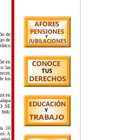
ión de
ajo de
rático
ión en
co las
ecer,
de los
eza en
alapa
AD SE
k:
da 10
les. A
n edad