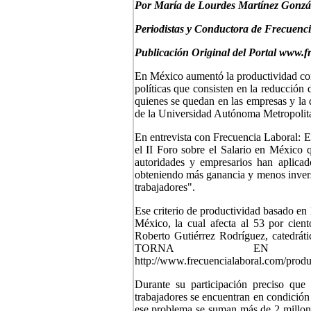
P
or María de Lourdes Martínez Gonzá
Periodistas y Conductora de Frecuenc
Publicación Original del Portal www.f
En México aumentó la productividad con 
políticas que consisten en la reducción 
quienes se quedan en las empresas y la d
de la Universidad Autónoma Metropolit
En entrevista con Frecuencia Laboral: E
el II Foro sobre el Salario en México 
autoridades y empresarios han aplicad
obteniendo más ganancia y menos inversi
trabajadores".
Ese criterio de productividad basado en
México, la cual afecta al 53 por cie
Roberto Gutiérrez Rodríguez, catedráti
TORNA EN SO
http://www.frecuencialaboral.com/produ
Durante su participación preciso qu
trabajadores se encuentran en condición
ese problema se suman más de 2 millone