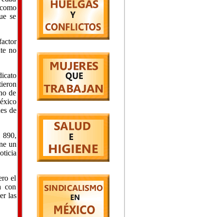
 como
ue se
factor
te no
icato
ieron
no de
México
nes de
l 890,
ene un
ticia
ro el
a con
er las