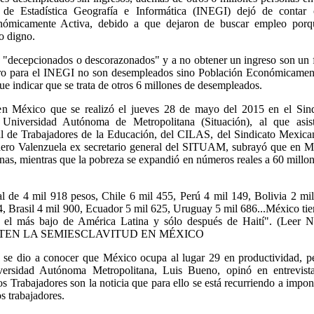
al de Estadística Geografía e Informática (INEGI) dejó de contar
ómicamente Activa, debido a que dejaron de buscar empleo porq
o digno.
o "decepcionados o descorazonados" y a no obtener un ingreso son un 
Pero para el INEGI no son desempleados sino Población Económicamen
e indicar que se trata de otros 6 millones de desempleados.
en México que se realizó el jueves 28 de mayo del 2015 en el Sind
 Universidad Autónoma de Metropolitana (Situación), al que asist
al de Trabajadores de la Educación, del CILAS, del Sindicato Mexica
nadero Valenzuela ex secretario general del SITUAM, subrayó que en 
onas, mientras que la pobreza se expandió en números reales a 60 millo
 de 4 mil 918 pesos, Chile 6 mil 455, Perú 4 mil 149, Bolivia 2 mi
, Brasil 4 mil 900, Ecuador 5 mil 625, Uruguay 5 mil 686...México ti
 el más bajo de América Latina y sólo después de Haití". (Leer No
ITEN LA SEMIESCLAVITUD EN MÉXICO
se dio a conocer que México ocupa al lugar 29 en productividad, pe
iversidad Autónoma Metropolitana, Luis Bueno, opinó en entrevist
 Trabajadores son la noticia que para ello se está recurriendo a impon
s trabajadores.